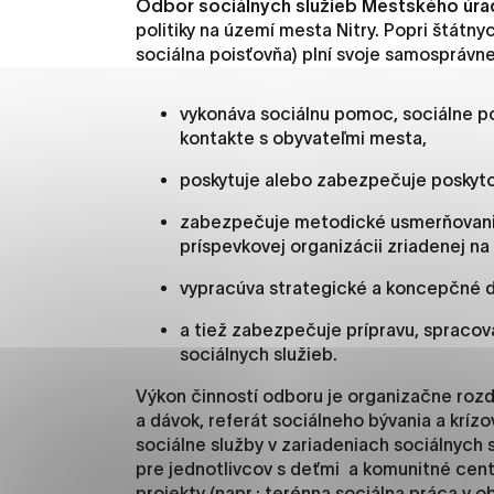
Odbor sociálnych služieb Mestského úrad
Vyberte úroveň cooki
politiky na území mesta Nitry. Popri štátn
sociálna poisťovňa) plní svoje samosprávn
Technické cookies
Technické súbory cookie 
vykonáva sociálnu pomoc, sociálne p
že umožňujú základné fun
kontakte s obyvateľmi mesta,
stránky. Bez týchto súbo
poskytuje alebo zabezpečuje poskyto
Analytické cookies
zabezpečuje metodické usmerňovanie
príspevkovej organizácii zriadenej na
Analytické cookies pomáha
aby mohol stránky optimal
vypracúva strategické a koncepčné do
možné ich spojiť s konkr
a tiež zabezpečuje prípravu, spracov
sociálnych služieb.
Oz
Výkon činností odboru je organizačne rozd
a dávok, referát sociálneho bývania a kríz
sociálne služby v zariadeniach sociálnych
pre jednotlivcov s deťmi a komunitné cent
projekty (napr.: terénna sociálna práca v 