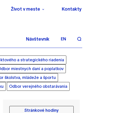
Život v meste
Kontakty
Návštevník
EN
ktového a strategického riadenia
dbor miestnych daní a poplatkov
r školstva, mládeže a športu
ku
Odbor verejného obstarávania
aktivite a preferenciách.
 alebo aby sa uložila
Stránkové hodiny