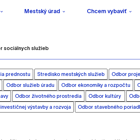
Mestský úrad
Chcem vybaviť
 sociálnych služieb
ia prednostu
Stredisko mestských služieb
Odbor proje
Odbor služieb úradu
Odbor ekonomiky a rozpočtu
O
s
avy
Odbor životného prostredia
Odbor kultúry
Odbo
investičnej výstavby a rozvoja
Odbor stavebného poriad
o ktorých webové stránky môžu ukladať informácie o vašej 
tomu, aby si webový prehliadač zapamätoval Vaše prihlásenie