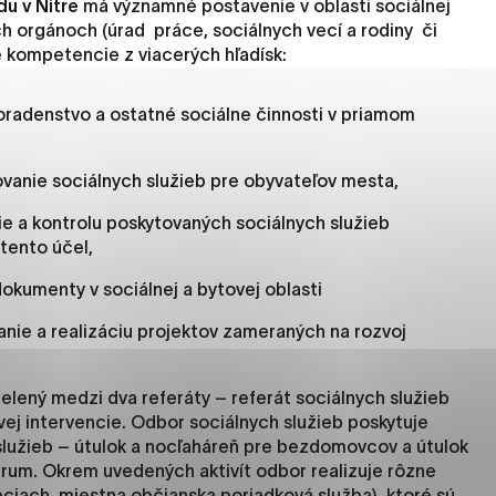
u v Nitre
má významné postavenie v oblasti sociálnej
es, ktorú chcete povoliť
ych orgánoch (úrad práce, sociálnych vecí a rodiny či
e kompetencie z viacerých hľadísk:
sú pre prevádzku nevyhnutné a pomáhajú urobiť webové str
oradenstvo a ostatné sociálne činnosti v priamom
kcie, ako je navigácia na stránke a prístup k zabezpečený
rov cookie nemôže web správne fungovať.
vanie sociálnych služieb pre obyvateľov mesta,
 a kontrolu poskytovaných sociálnych služieb
 tento účel,
jú prevádzkovateľovi stránok pochopiť, ako návštevníci st
izovať a ponúknuť im lepšiu skúsenosť. Všetky dáta sa zbie
kumenty v sociálnej a bytovej oblasti
étnou osobou.
anie a realizáciu projektov zameraných na rozvoj
načiť všetko
Uložiť nastavenia
Viac informáci
elený medzi dva referáty – referát sociálnych služieb
ovej intervencie. Odbor sociálnych služieb poskytuje
 služieb – útulok a nocľaháreň pre bezdomovcov a útulok
rum. Okrem uvedených aktivít odbor realizuje rôzne
obciach, miestna občianska poriadková služba), ktoré sú