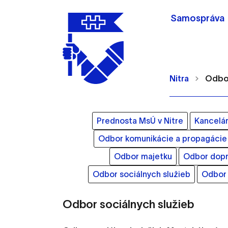
Samospráva
Nitra
Odbor
Prednosta MsÚ v Nitre
Kancelár
Odbor komunikácie a propagácie
Nastavenie cookie
Odbor majetku
Odbor dopr
Odbor sociálnych služieb
Odbor 
Cookies sú malé súbory, d
Používajú sa napríklad k 
Odbor sociálnych služieb
Vaša voľba v tomto okne.