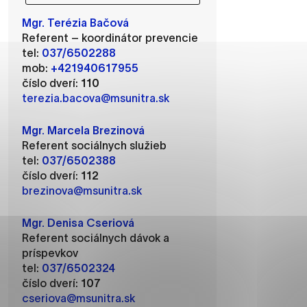
Mgr. Terézia Bačová
Referent – koordinátor prevencie
tel:
037/6502288
ánky uplatniteľnými tým,
mob:
+421940617955
m oblastiam webovej
číslo dverí:
110
terezia.bacova@msunitra.sk
Mgr. Marcela Brezinová
Referent sociálnych služieb
ránok stránku používajú,
tel:
037/6502388
rajú anonymne a nie je
číslo dverí:
112
brezinova@msunitra.sk
Mgr. Denisa Cseriová
í
Referent sociálnych dávok a
príspevkov
tel:
037/6502324
číslo dverí:
107
cseriova@msunitra.sk