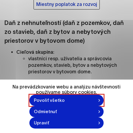
ako je navigácia na stránke a prístup k
Miestny poplatok za rozvoj
zabezpečeným oblastiam webovej stránky. Bez
týchto súborov cookie nemôže web správne
fungovať.
Daň z nehnuteľností
(daň z pozemkov, daň
zo stavieb, daň z bytov a nebytových
Analytické cookies
priestorov v bytovom dome)
Analytické cookies pomáhajú prevádzkovateľovi
Cieľová skupina:
stránok pochopiť, ako návštevníci stránok stránku
vlastníci resp. užívatelia a správcovia
používajú, aby mohol stránky optimalizovať a
pozemkov, stavieb, bytov a nebytových
ponúknuť im lepšiu skúsenosť. Všetky dáta sa
priestorov v bytovom dome.
zbierajú anonymne a nie je možné ich spojiť s
konkrétnou osobou.
Na prevádzkovanie webu a analýzu návštevnosti
Daň zo stavieb
používame súbory cookies.
Označiť všetko
Povoliť všetko
Uložiť nastavenia
Odmietnuť
Daň z pozemkov
Viac informácií
Upraviť