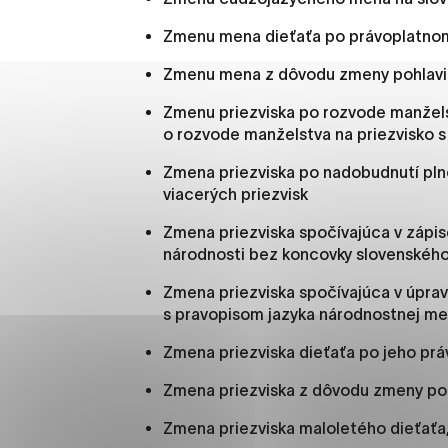
Vyberte úroveň cooki
Zmenu mena dieťaťa po právoplatnom
Technické cookies
Zmenu mena z dôvodu zmeny pohlavi
Technické súbory cookie 
Zmenu priezviska po rozvode manžels
že umožňujú základné fun
o rozvode manželstva na priezvisko 
stránky. Bez týchto súbo
Zmena priezviska po nadobudnutí plno
viacerých priezvisk
Analytické cookies
Zmena priezviska spočívajúca v zápis
Analytické cookies pomáha
národnosti bez koncovky slovenského
aby mohol stránky optimal
možné ich spojiť s konkr
Zmena priezviska spočívajúca v úprav
s pravopisom jazyka národnostnej me
Oz
Zmena priezviska dieťaťa po jeho pr
Zmena priezviska z dôvodu zmeny po
Zmena priezviska maloletého dieťaťa,