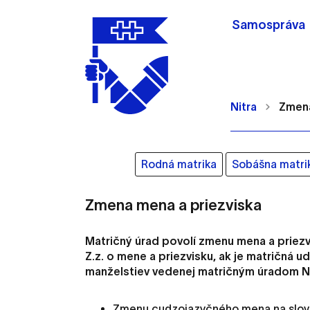
Samospráva
Nitra
Zmena
Rodná matrika
Sobášna matri
Nastavenie cookie
Zmena mena a priezviska
Matričný úrad povolí zmenu mena a priezvi
Cookies sú malé súbory, d
Z.z. o mene a priezvisku, ak je matričná u
Používajú sa napríklad k 
manželstiev vedenej matričným úradom Ni
Vaša voľba v tomto okne.
Zmenu cudzojazyčného mena na slove