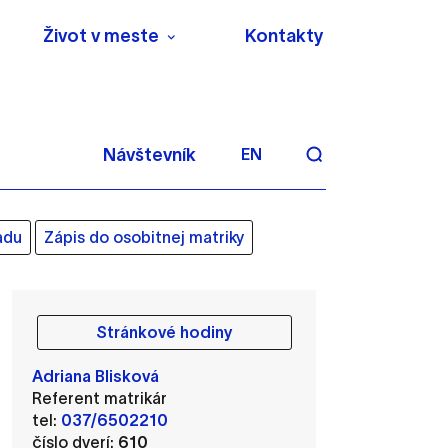
Život v meste
Kontakty
Návštevník
EN
adu
Zápis do osobitnej matriky
Stránkové hodiny
aktivite a preferenciách.
Adriana Blisková
 alebo aby sa uložila
Referent matrikár
tel:
037/6502210
číslo dverí:
610