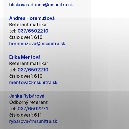
bliskova.adriana@msunitra.sk
Andrea Horemužová
Referent matrikár
ánky uplatniteľnými tým,
tel:
037/6502210
m oblastiam webovej
číslo dverí:
610
horemuzova@msunitra.sk
Erika Mentová
Referent matrikár
ránok stránku používajú,
tel:
037/6502210
rajú anonymne a nie je
číslo dverí:
610
mentova@msunitra.sk
Janka Rybárová
í
Odborný referent
tel:
037/6502271
číslo dverí:
611
rybarova@msunitra.sk