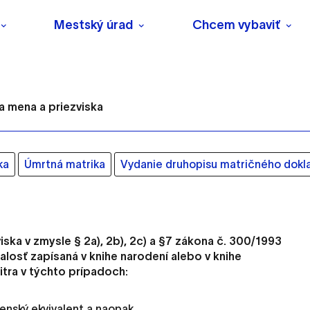
Mestský úrad
Chcem vybaviť
 mena a priezviska
ka
Úmrtná matrika
Vydanie druhopisu matričného dokl
s
ska v zmysle § 2a), 2b), 2c) a §7 zákona č. 300/1993
o ktorých webové stránky môžu ukladať informácie o vašej 
dalosť zapísaná v knihe narodení alebo v knihe
tomu, aby si webový prehliadač zapamätoval Vaše prihlásenie
tra v týchto prípadoch:
nský ekvivalent a naopak