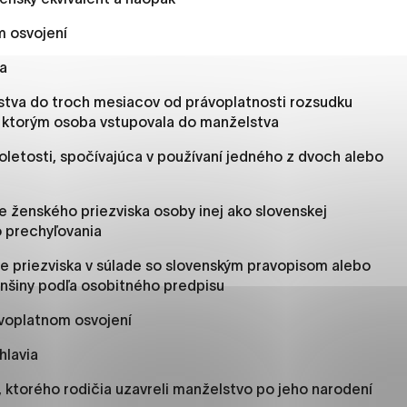
es, ktorú chcete povoliť
 osvojení
a
sú pre prevádzku nevyhnutné a pomáhajú urobiť webové str
tva do troch mesiacov od právoplatnosti rozsudku
kcie, ako je navigácia na stránke a prístup k zabezpečený
s ktorým osoba vstupovala do manželstva
rov cookie nemôže web správne fungovať.
letosti, spočívajúca v používaní jedného z dvoch alebo
e ženského priezviska osoby inej ako slovenskej
jú prevádzkovateľovi stránok pochopiť, ako návštevníci st
 prechyľovania
izovať a ponúknuť im lepšiu skúsenosť. Všetky dáta sa zbie
étnou osobou.
e priezviska v súlade so slovenským pravopisom alebo
nšiny podľa osobitného predpisu
načiť všetko
Uložiť nastavenia
Viac informáci
ávoplatnom osvojení
hlavia
 ktorého rodičia uzavreli manželstvo po jeho narodení