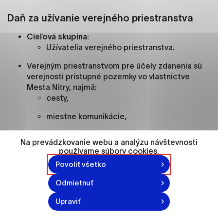
ako je navigácia na stránke a prístup k
zabezpečeným oblastiam webovej stránky. Bez
Daň za užívanie verejného priestranstva
týchto súborov cookie nemôže web správne
fungovať.
Cieľová skupina:
Užívatelia verejného priestranstva.
Analytické cookies
Verejným priestranstvom pre účely zdanenia sú
Analytické cookies pomáhajú prevádzkovateľovi
verejnosti prístupné pozemky vo vlastníctve
stránok pochopiť, ako návštevníci stránok stránku
Mesta Nitry, najmä:
používajú, aby mohol stránky optimalizovať a
cesty,
ponúknuť im lepšiu skúsenosť. Všetky dáta sa
miestne komunikácie,
zbierajú anonymne a nie je možné ich spojiť s
konkrétnou osobou.
chodníky,
Na prevádzkovanie webu a analýzu návštevnosti
používame súbory cookies.
námestia,
Označiť všetko
Povoliť všetko
verejná zeleň a vnútro blokové pozemky na
Uložiť nastavenia
všetkých uliciach v Nitre.
Odmietnuť
Viac informácií
Osobitným užívaním verejného priestranstva sa
Upraviť
rozumie: