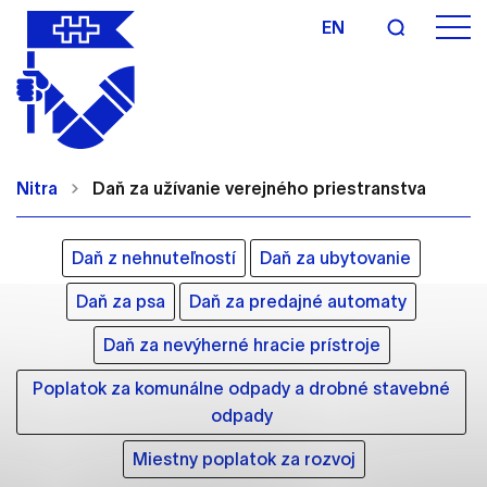
EN
Nastavenie cookies
Cookies sú malé súbory, do ktorých webové
Nitra
Daň za užívanie verejného priestranstva
stránky môžu ukladať informácie o vašej aktivite a
preferenciách. Používajú sa napríklad k tomu, aby
si webový prehliadač zapamätoval Vaše
Daň z nehnuteľností
Daň za ubytovanie
prihlásenie alebo aby sa uložila Vaša voľba v tomto
okne.
Daň za psa
Daň za predajné automaty
Vyberte úroveň cookies, ktorú chcete povoliť
Daň za nevýherné hracie prístroje
Poplatok za komunálne odpady a drobné stavebné
Technické cookies
odpady
Technické súbory cookie sú pre prevádzku
nevyhnutné a pomáhajú urobiť webové stránky
Miestny poplatok za rozvoj
uplatniteľnými tým, že umožňujú základné funkcie,