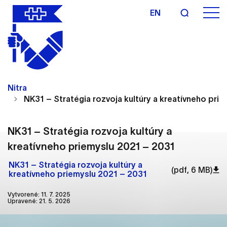
EN
Nastavenie cookies
Cookies sú malé súbory, do ktorých webové
Nitra
stránky môžu ukladať informácie o vašej aktivite a
NK31 – Stratégia rozvoja kultúry a kreatívneho pri
preferenciách. Používajú sa napríklad k tomu, aby
si webový prehliadač zapamätoval Vaše
prihlásenie alebo aby sa uložila Vaša voľba v tomto
NK31 – Stratégia rozvoja kultúry a
okne.
kreatívneho priemyslu 2021 – 2031
Vyberte úroveň cookies, ktorú chcete povoliť
NK31 – Stratégia rozvoja kultúry a
(pdf, 6 MB)
kreatívneho priemyslu 2021 – 2031
Technické cookies
Vytvorené: 11. 7. 2025
Technické súbory cookie sú pre prevádzku
Upravené: 21. 5. 2026
nevyhnutné a pomáhajú urobiť webové stránky
uplatniteľnými tým, že umožňujú základné funkcie,