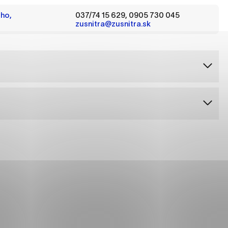
es, ktorú chcete povoliť
ho,
037/74 15 629, 0905 730 045
zusnitra@zusnitra.sk
sú pre prevádzku nevyhnutné a pomáhajú urobiť webové str
kcie, ako je navigácia na stránke a prístup k zabezpečený
rov cookie nemôže web správne fungovať.
jú prevádzkovateľovi stránok pochopiť, ako návštevníci st
izovať a ponúknuť im lepšiu skúsenosť. Všetky dáta sa zbie
étnou osobou.
načiť všetko
Uložiť nastavenia
Viac informáci