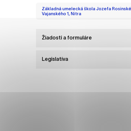
Vyberte úroveň cooki
Základná umelecká škola Jozefa Rosinské
Vajanského 1, Nitra
Technické cookies
Technické súbory cookie 
že umožňujú základné fun
Žiadosti a formuláre
stránky. Bez týchto súbo
Analytické cookies
Legislatíva
Analytické cookies pomáha
aby mohol stránky optimal
možné ich spojiť s konkr
Oz