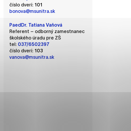
číslo dverí:
101
bonova@msunitra.sk
PaedDr. Tatiana Vaňová
ánky uplatniteľnými tým,
Referent – odborný zamestnanec
m oblastiam webovej
školského úradu pre ZŠ
tel:
037/6502397
číslo dverí:
103
vanova@msunitra.sk
ránok stránku používajú,
rajú anonymne a nie je
í