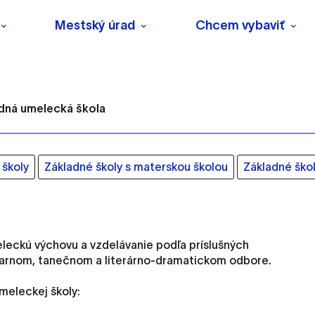
Mestský úrad
Chcem vybaviť
dná umelecká škola
školy
Základné školy s materskou školou
Základné ško
s
eckú výchovu a vzdelávanie podľa príslušných
o ktorých webové stránky môžu ukladať informácie o vašej 
arnom, tanečnom a literárno-dramatickom odbore.
tomu, aby si webový prehliadač zapamätoval Vaše prihlásenie
meleckej školy: