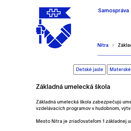
Samospráva
Nitra
Zákla
Detské jasle
Materské 
Nastavenie cookie
Základná umelecká škola
Základná umelecká škola zabezpečujú umel
Cookies sú malé súbory, d
vzdelávacích programov v hudobnom, výtv
Používajú sa napríklad k 
Vaša voľba v tomto okne.
Mesto Nitra je zriaďovateľom 1 základnej u