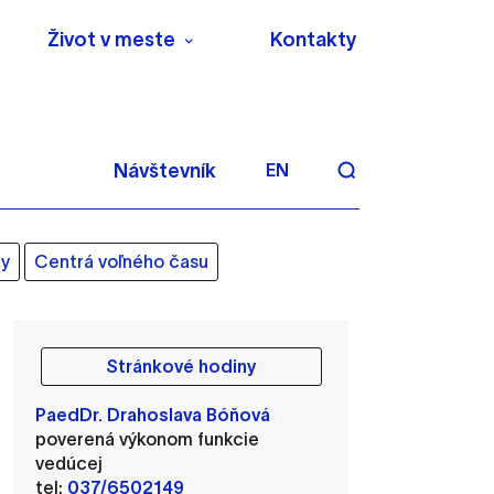
Život v meste
Kontakty
Návštevník
EN
ly
Centrá voľného času
Stránkové hodiny
aktivite a preferenciách.
PaedDr. Drahoslava Bóňová
 alebo aby sa uložila
poverená výkonom funkcie
vedúcej
tel:
037/6502149