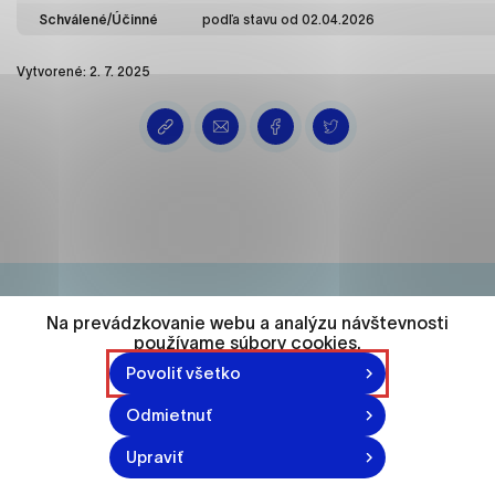
ako je navigácia na stránke a prístup k
Schválené/Účinné
podľa stavu od 02.04.2026
zabezpečeným oblastiam webovej stránky. Bez
týchto súborov cookie nemôže web správne
Vytvorené: 2. 7. 2025
fungovať.
Analytické cookies
Analytické cookies pomáhajú prevádzkovateľovi
stránok pochopiť, ako návštevníci stránok stránku
používajú, aby mohol stránky optimalizovať a
ponúknuť im lepšiu skúsenosť. Všetky dáta sa
zbierajú anonymne a nie je možné ich spojiť s
konkrétnou osobou.
Na prevádzkovanie webu a analýzu návštevnosti
74 548
používame súbory cookies.
Označiť všetko
Povoliť všetko
obyvateľov
Uložiť nastavenia
Odmietnuť
Viac informácií
Upraviť
870-871 n.l.