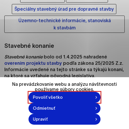
ako je navigácia na stránke a prístup k
zabezpečeným oblastiam webovej stránky. Bez
Špeciálny stavebný úrad pre dopravné stavby
týchto súborov cookie nemôže web správne
Územno-technické informácie, stanoviská
fungovať.
k stavbám
Analytické cookies
Analytické cookies pomáhajú prevádzkovateľovi
Stavebné konanie
stránok pochopiť, ako návštevníci stránok stránku
Stavebné konanie
bolo od 1.4.2025 nahradené
používajú, aby mohol stránky optimalizovať a
overením projektu stavby
podľa zákona 25/2025 Z.z.
ponúknuť im lepšiu skúsenosť. Všetky dáta sa
Informácie uvedené na tejto stránke sa týkajú konaní,
zbierajú anonymne a nie je možné ich spojiť s
na ktoré sa vzťahuje pôvodná legislatíva.
konkrétnou osobou.
Na prevádzkovanie webu a analýzu návštevnosti
Žiadosť
o stavebné povolenie
spolu
s
dokladmi a
používame súbory cookies.
Označiť všetko
predpísanou dokumentáciou vypracovanou
Povoliť všetko
oprávnenou osobou
podáva stavebník stavebnému
Uložiť nastavenia
úradu
. V žiadosti
uvedie
účel a spôsob užívania stavby,
Odmietnuť
Viac informácií
miesto stavby a predpokladaný čas jej skončenia a pri
Upraviť
stavbe na určitú dobu aj dobu užívania stavby.