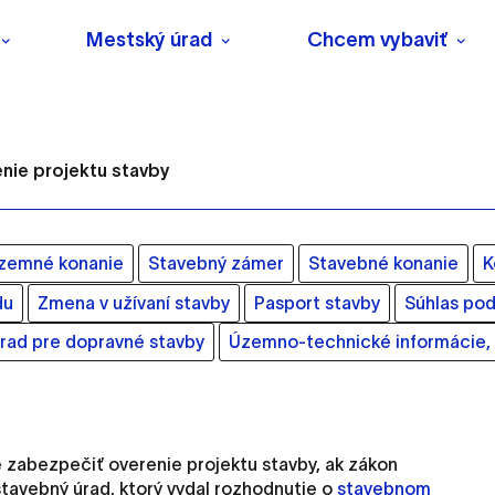
Mestský úrad
Chcem vybaviť
nie projektu stavby
zemné konanie
Stavebný zámer
Stavebné konanie
K
du
Zmena v užívaní stavby
Pasport stavby
Súhlas pod
s
rad pre dopravné stavby
Územno-technické informácie, 
o ktorých webové stránky môžu ukladať informácie o vašej 
tomu, aby si webový prehliadač zapamätoval Vaše prihlásenie
 zabezpečiť overenie projektu stavby, ak zákon
stavebný úrad, ktorý vydal rozhodnutie o
stavebnom