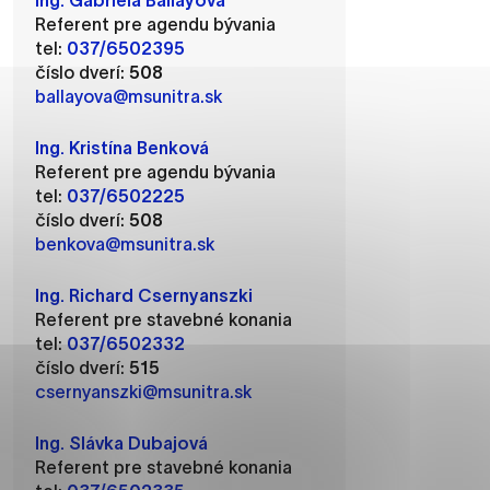
Ing. Gabriela Ballayová
Referent pre agendu bývania
tel:
037/6502395
číslo dverí:
508
ballayova@msunitra.sk
ánky uplatniteľnými tým,
m oblastiam webovej
Ing. Kristína Benková
Referent pre agendu bývania
tel:
037/6502225
číslo dverí:
508
benkova@msunitra.sk
ránok stránku používajú,
rajú anonymne a nie je
Ing. Richard Csernyanszki
Referent pre stavebné konania
tel:
037/6502332
číslo dverí:
515
í
csernyanszki@msunitra.sk
Ing. Slávka Dubajová
Referent pre stavebné konania