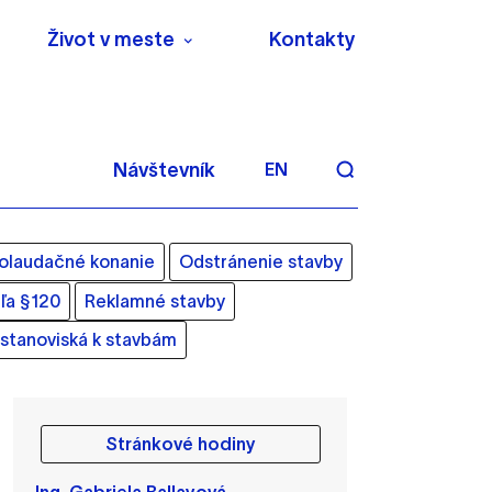
Život v meste
Kontakty
Návštevník
EN
olaudačné konanie
Odstránenie stavby
ľa §120
Reklamné stavby
stanoviská k stavbám
aktivite a preferenciách.
 alebo aby sa uložila
Stránkové hodiny