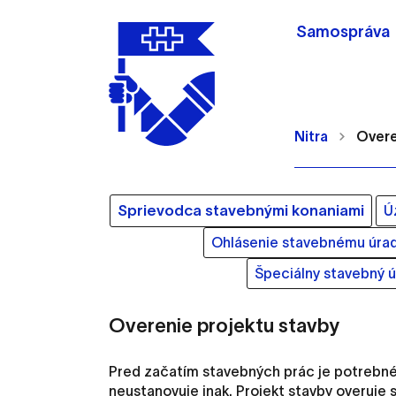
Samospráva
Nitra
Overe
Sprievodca stavebnými konaniami
Ú
Ohlásenie stavebnému úra
Nastavenie cookie
Špeciálny stavebný ú
Cookies sú malé súbory, d
Overenie projektu stavby
Používajú sa napríklad k 
Vaša voľba v tomto okne.
Pred začatím stavebných prác je potrebné
neustanovuje inak. Projekt stavby overuje 