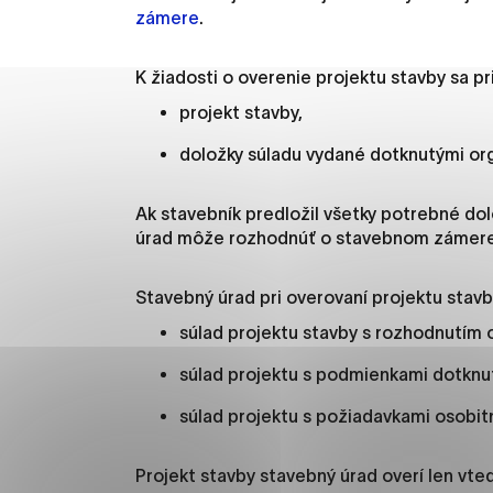
Vyberte úroveň cooki
zámere
.
Technické cookies
K žiadosti o overenie projektu stavby sa pri
Technické súbory cookie 
projekt stavby,
že umožňujú základné fun
doložky súladu vydané dotknutými or
stránky. Bez týchto súbo
Ak stavebník predložil všetky potrebné do
Analytické cookies
úrad môže rozhodnúť o stavebnom zámere a
Analytické cookies pomáha
aby mohol stránky optimal
Stavebný úrad pri overovaní projektu stav
možné ich spojiť s konkr
súlad projektu stavby s rozhodnutím
súlad projektu s podmienkami dotknu
Oz
súlad projektu s požiadavkami osobit
Projekt stavby stavebný úrad overí len vted