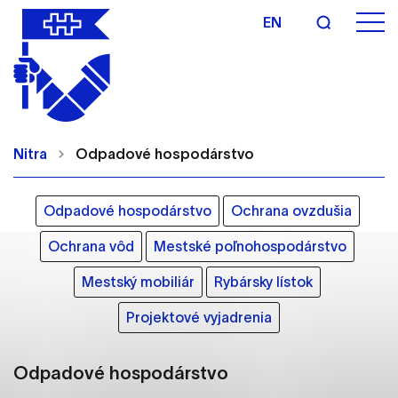
EN
Nastavenie cookies
Cookies sú malé súbory, do ktorých webové
Nitra
Odpadové hospodárstvo
stránky môžu ukladať informácie o vašej aktivite a
preferenciách. Používajú sa napríklad k tomu, aby
si webový prehliadač zapamätoval Vaše
Odpadové hospodárstvo
Ochrana ovzdušia
prihlásenie alebo aby sa uložila Vaša voľba v tomto
okne.
Ochrana vôd
Mestské poľnohospodárstvo
Vyberte úroveň cookies, ktorú chcete povoliť
Mestský mobiliár
Rybársky lístok
Projektové vyjadrenia
Technické cookies
Technické súbory cookie sú pre prevádzku
nevyhnutné a pomáhajú urobiť webové stránky
Odpadové hospodárstvo
uplatniteľnými tým, že umožňujú základné funkcie,