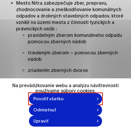
ako je navigácia na stránke a prístup k
Mesto Nitra zabezpečuje zber, prepravu,
zabezpečeným oblastiam webovej stránky. Bez
zhodnocovanie a zneškodňovanie komunálnych
týchto súborov cookie nemôže web správne
odpadov a drobných stavebných odpadov, ktoré
fungovať.
vznikli na území mesta z činnosti fyzických a
právnických osôb :
pravidelným zberom komunálneho odpadu
Analytické cookies
pomocou zberných nádob
Analytické cookies pomáhajú prevádzkovateľovi
stránok pochopiť, ako návštevníci stránok stránku
triedeným zberom – pomocou zberných
používajú, aby mohol stránky optimalizovať a
nádob
ponúknuť im lepšiu skúsenosť. Všetky dáta sa
zriadením zberných dvorov
zbierajú anonymne a nie je možné ich spojiť s
konkrétnou osobou.
vyhlásenými aktivitami autorizovanými
Na prevádzkovanie webu a analýzu návštevnosti
organizáciami
používame súbory cookies.
Označiť všetko
Podrobné informácie a oznamy nájdete na
Povoliť všetko
Uložiť nastavenia
stránkach
Nitrianskych komunálnych služieb.
Odmietnuť
Viac informácií
Popis nakladania s komunálnymi odpadmi a drobnými
Upraviť
stavebnými odpadmi na území Mesta Nitra