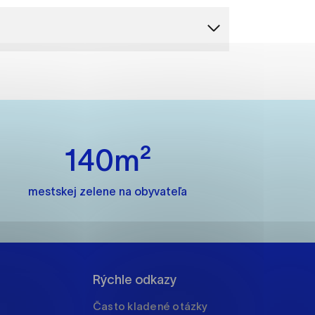
ánky uplatniteľnými tým,
m oblastiam webovej
140m²
ránok stránku používajú,
rajú anonymne a nie je
mestskej zelene na obyvateľa
í
Rýchle odkazy
Často kladené otázky