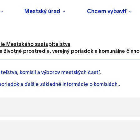
Mestský úrad
Chcem vybaviť
ie Mestského zastupiteľstva
e životné prostredie, verejný poriadok a komunálne činno
eľstva, komisií a výborov mestských častí
.
poriadok a ďalšie základné informácie o komisiách.
.
s
o ktorých webové stránky môžu ukladať informácie o vašej 
tomu, aby si webový prehliadač zapamätoval Vaše prihlásenie