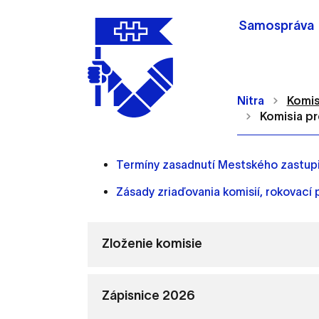
Samospráva
Nitra
Komis
Komisia pr
Termíny zasadnutí Mestského zastupit
Zásady zriaďovania komisií, rokovací 
Nastavenie cookie
Zloženie komisie
Cookies sú malé súbory, d
Používajú sa napríklad k 
Vaša voľba v tomto okne.
Zápisnice 2026