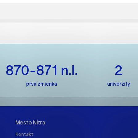
es, ktorú chcete povoliť
sú pre prevádzku nevyhnutné a pomáhajú urobiť webové str
kcie, ako je navigácia na stránke a prístup k zabezpečený
rov cookie nemôže web správne fungovať.
870-871 n.l.
2
jú prevádzkovateľovi stránok pochopiť, ako návštevníci st
izovať a ponúknuť im lepšiu skúsenosť. Všetky dáta sa zbie
prvá zmienka
univerzity
étnou osobou.
načiť všetko
Uložiť nastavenia
Viac informáci
Mesto Nitra
Kontakt