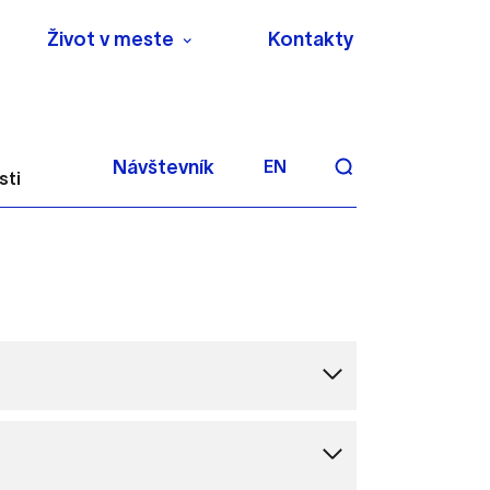
Život v meste
Kontakty
Návštevník
EN
sti
aktivite a preferenciách.
 alebo aby sa uložila