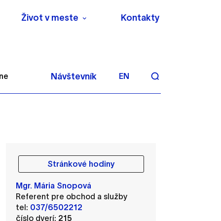
Život v meste
Kontakty
rne
Návštevník
EN
Stránkové hodiny
aktivite a preferenciách.
Mgr. Mária Snopová
 alebo aby sa uložila
Referent pre obchod a služby
tel:
037/6502212
číslo dverí:
215