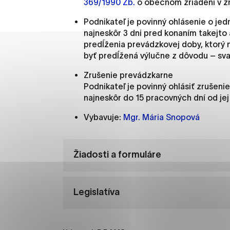
369/1990 Zb.
o obecnom zriadení v zn
Vyberte úroveň cooki
Podnikateľ je povinný ohlásenie o j
Technické cookies
najneskôr 3 dni pred konaním takejto 
predĺženia prevádzkovej doby, ktorý
Technické súbory cookie 
byť predĺžená výlučne z dôvodu – sva
že umožňujú základné fun
stránky. Bez týchto súbo
Zrušenie prevádzkarne
Podnikateľ je povinný ohlásiť zrušeni
najneskôr do 15 pracovných dní od jej
Analytické cookies
Vybavuje:
Mgr. Mária Snopová
Analytické cookies pomáha
aby mohol stránky optimal
možné ich spojiť s konkr
Žiadosti a formuláre
Oz
Legislatíva