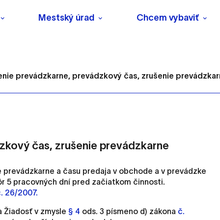
Mestský úrad
Chcem vybaviť
enie prevádzkarne, prevádzkový čas, zrušenie prevádzka
s
zkový čas, zrušenie prevádzkarne
e prevádzkarne a času predaja v obchode a v prevádzke
o ktorých webové stránky môžu ukladať informácie o vašej 
ôr 5 pracovných dní pred začiatkom činnosti.
tomu, aby si webový prehliadač zapamätoval Vaše prihlásenie
. 26/2007.
a
Žiadosť v zmysle
§ 4
ods. 3 písmeno d) zákona
č.