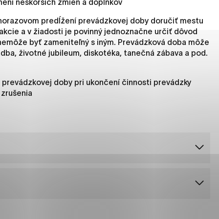
ení neskorších zmien a doplnkov
es, ktorú chcete povoliť
ednorazovom predĺžení prevádzkovej doby doručiť mestu
akcie a v žiadosti je povinný jednoznačne určiť dôvod
 nemôže byť zameniteľný s iným. Prevádzková doba môže
sú pre prevádzku nevyhnutné a pomáhajú urobiť webové str
dba, životné jubileum, diskotéka, tanečná zábava a pod.
kcie, ako je navigácia na stránke a prístup k zabezpečený
rov cookie nemôže web správne fungovať.
e prevádzkovej doby pri ukončení činnosti prevádzky
 zrušenia
jú prevádzkovateľovi stránok pochopiť, ako návštevníci st
izovať a ponúknuť im lepšiu skúsenosť. Všetky dáta sa zbie
étnou osobou.
načiť všetko
Uložiť nastavenia
Viac informáci