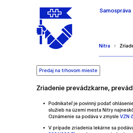
Samospráva
Nitra
Zriad
Predaj na trhovom mieste
Nastavenie cookie
Zriadenie prevádzkarne, prevád
Podnikateľ je povinný podať ohláseni
Cookies sú malé súbory, d
služieb na území mesta Nitry najnesk
Používajú sa napríklad k 
Oznámenie sa podáva v zmysle
VZN č
Vaša voľba v tomto okne.
V prípade zriadenia lekárne
sa
podáv