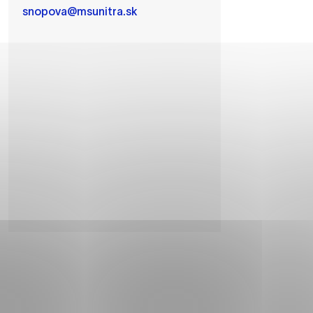
snopova@msunitra.sk
ánky uplatniteľnými tým,
m oblastiam webovej
ránok stránku používajú,
rajú anonymne a nie je
í