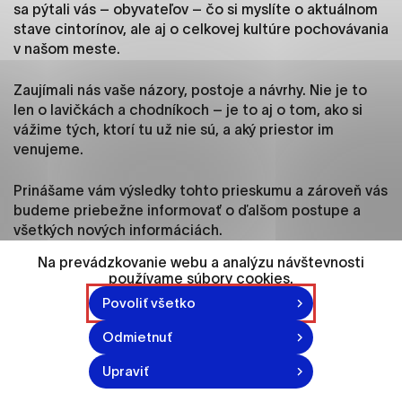
ako je navigácia na stránke a prístup k
sa pýtali vás – obyvateľov – čo si myslíte o aktuálnom
zabezpečeným oblastiam webovej stránky. Bez
stave cintorínov, ale aj o celkovej kultúre pochovávania
týchto súborov cookie nemôže web správne
v našom meste.
fungovať.
Zaujímali nás vaše názory, postoje a návrhy. Nie je to
len o lavičkách a chodníkoch – je to aj o tom, ako si
Analytické cookies
vážime tých, ktorí tu už nie sú, a aký priestor im
Analytické cookies pomáhajú prevádzkovateľovi
venujeme.
stránok pochopiť, ako návštevníci stránok stránku
používajú, aby mohol stránky optimalizovať a
Prinášame vám výsledky tohto prieskumu a zároveň vás
ponúknuť im lepšiu skúsenosť. Všetky dáta sa
budeme priebežne informovať o ďalšom postupe a
zbierajú anonymne a nie je možné ich spojiť s
všetkých nových informáciách.
konkrétnou osobou.
Na prevádzkovanie webu a analýzu návštevnosti
Lebo aj keď je to „posledná vec“, záleží na nej.
používame súbory cookies.
Označiť všetko
Povoliť všetko
Vyhodnotenie dotazníka Na posledných
Uložiť nastavenia
veciach záleží – Zapojte sa do rozvoja
(pdf, 2 MB)
Odmietnuť
nitrianskych cintorínov
Viac informácií
Upraviť