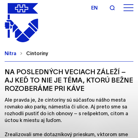
EN
Nastavenie cookies
Cookies sú malé súbory, do ktorých webové
Nitra
Cintoríny
stránky môžu ukladať informácie o vašej aktivite a
preferenciách. Používajú sa napríklad k tomu, aby
si webový prehliadač zapamätoval Vaše
NA POSLEDNÝCH VECIACH ZÁLEŽÍ –
prihlásenie alebo aby sa uložila Vaša voľba v tomto
AJ KEĎ TO NIE JE TÉMA, KTORÚ BEŽNE
okne.
ROZOBERÁME PRI KÁVE
Vyberte úroveň cookies, ktorú chcete povoliť
Ale pravda je, že cintoríny sú súčasťou nášho mesta
rovnako ako parky, námestia či ulice. Aj preto sme sa
Technické cookies
rozhodli pustiť do ich obnovy – s rešpektom, citom a
Technické súbory cookie sú pre prevádzku
úctou k miestu aj ľuďom.
nevyhnutné a pomáhajú urobiť webové stránky
uplatniteľnými tým, že umožňujú základné funkcie,
Zrealizovali sme dotazníkový prieskum, v ktorom sme