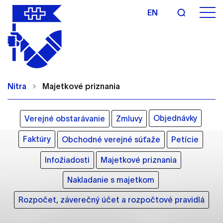
EN
Nastavenie cookies
Cookies sú malé súbory, do ktorých webové
Nitra
Majetkové priznania
stránky môžu ukladať informácie o vašej aktivite a
preferenciách. Používajú sa napríklad k tomu, aby
si webový prehliadač zapamätoval Vaše
Objednávky
Verejné obstarávanie
Zmluvy
prihlásenie alebo aby sa uložila Vaša voľba v tomto
okne.
Faktúry
Obchodné verejné súťaže
Petície
Vyberte úroveň cookies, ktorú chcete povoliť
Infožiadosti
Majetkové priznania
Technické cookies
Nakladanie s majetkom
Technické súbory cookie sú pre prevádzku
Rozpočet, záverečný účet a rozpočtové pravidlá
nevyhnutné a pomáhajú urobiť webové stránky
uplatniteľnými tým, že umožňujú základné funkcie,