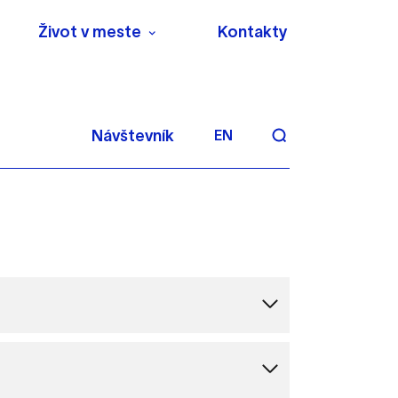
Život v meste
Kontakty
Návštevník
EN
aktivite a preferenciách.
 alebo aby sa uložila