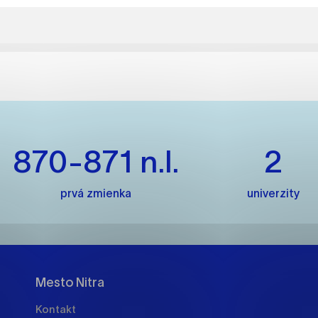
es, ktorú chcete povoliť
sú pre prevádzku nevyhnutné a pomáhajú urobiť webové str
kcie, ako je navigácia na stránke a prístup k zabezpečený
rov cookie nemôže web správne fungovať.
870-871 n.l.
2
jú prevádzkovateľovi stránok pochopiť, ako návštevníci st
izovať a ponúknuť im lepšiu skúsenosť. Všetky dáta sa zbie
prvá zmienka
univerzity
étnou osobou.
načiť všetko
Uložiť nastavenia
Viac informáci
Mesto Nitra
Kontakt