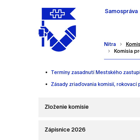
Samospráva
Nitra
Komis
Komisia pr
Termíny zasadnutí Mestského zastupit
Zásady zriaďovania komisií, rokovací 
Nastavenie cookie
Zloženie komisie
Cookies sú malé súbory, d
Používajú sa napríklad k 
Vaša voľba v tomto okne.
Zápisnice 2026