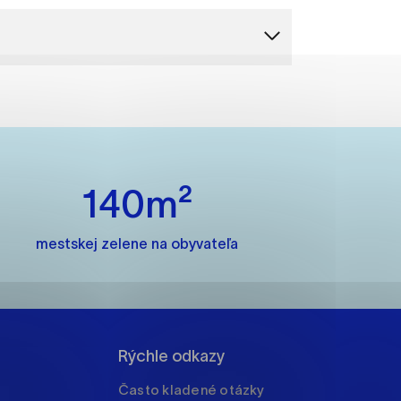
ánky uplatniteľnými tým,
m oblastiam webovej
140m²
ránok stránku používajú,
rajú anonymne a nie je
mestskej zelene na obyvateľa
í
Rýchle odkazy
Často kladené otázky