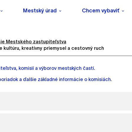
Mestský úrad
Chcem vybaviť
ie Mestského zastupiteľstva
e kultúru, kreatívny priemysel a cestovný ruch
eľstva, komisií a výborov mestských častí
.
poriadok a ďalšie základné informácie o komisiách.
s
o ktorých webové stránky môžu ukladať informácie o vašej 
tomu, aby si webový prehliadač zapamätoval Vaše prihlásenie