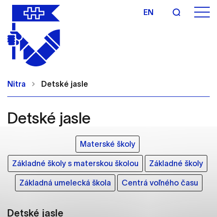
EN
Nastavenie cookies
Cookies sú malé súbory, do ktorých webové
Nitra
Detské jasle
stránky môžu ukladať informácie o vašej aktivite a
preferenciách. Používajú sa napríklad k tomu, aby
si webový prehliadač zapamätoval Vaše
Detské jasle
prihlásenie alebo aby sa uložila Vaša voľba v tomto
okne.
Materské školy
Vyberte úroveň cookies, ktorú chcete povoliť
Základné školy s materskou školou
Základné školy
Technické cookies
Základná umelecká škola
Centrá voľného času
Technické súbory cookie sú pre prevádzku
nevyhnutné a pomáhajú urobiť webové stránky
uplatniteľnými tým, že umožňujú základné funkcie,
Detské jasle