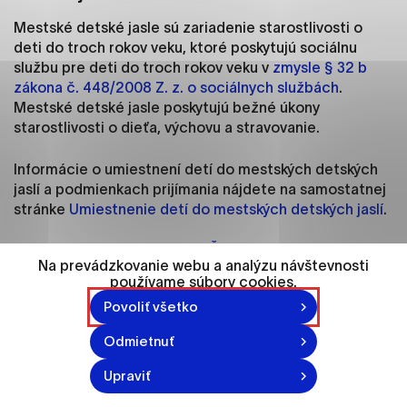
ako je navigácia na stránke a prístup k
zabezpečeným oblastiam webovej stránky. Bez
Mestské detské jasle sú zariadenie starostlivosti o
týchto súborov cookie nemôže web správne
deti do troch rokov veku, ktoré poskytujú sociálnu
fungovať.
službu pre deti do troch rokov veku v
zmysle § 32 b
zákona č. 448/2008 Z. z. o sociálnych službách
.
Mestské detské jasle poskytujú bežné úkony
Analytické cookies
starostlivosti o dieťa, výchovu a stravovanie.
Analytické cookies pomáhajú prevádzkovateľovi
stránok pochopiť, ako návštevníci stránok stránku
Informácie o umiestnení detí do mestských detských
používajú, aby mohol stránky optimalizovať a
jaslí a podmienkach prijímania nájdete na samostatnej
ponúknuť im lepšiu skúsenosť. Všetky dáta sa
stránke
Umiestnenie detí do mestských detských jaslí
.
zbierajú anonymne a nie je možné ich spojiť s
konkrétnou osobou.
Harmonogram prevádzky MŠ a MDJ
(pdf, 428 kB)
počas letných prázdnin 2026
Na prevádzkovanie webu a analýzu návštevnosti
používame súbory cookies.
Označiť všetko
Povoliť všetko
Mesto Nitra je zriaďovateľom 2 mestských detských
Uložiť nastavenia
jaslí:
Odmietnuť
Viac informácií
Upraviť
Adresa
Prevádzka MDJ
Mestské detské jasle, Bazovského 1,
od 6.00 hod.