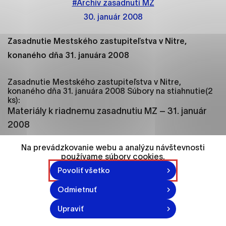
#Archív zasadnutí MZ
ako je navigácia na stránke a prístup k
zabezpečeným oblastiam webovej stránky. Bez
30. január 2008
týchto súborov cookie nemôže web správne
fungovať.
Zasadnutie Mestského zastupiteľstva v Nitre,
konaného dňa 31. januára 2008
Analytické cookies
Analytické cookies pomáhajú prevádzkovateľovi
Zasadnutie Mestského zastupiteľstva v Nitre,
stránok pochopiť, ako návštevníci stránok stránku
konaného dňa 31. januára 2008 Súbory na stiahnutie(2
ks):
používajú, aby mohol stránky optimalizovať a
Materiály k riadnemu zasadnutiu MZ – 31. január
ponúknuť im lepšiu skúsenosť. Všetky dáta sa
zbierajú anonymne a nie je možné ich spojiť s
2008
konkrétnou osobou.
Uznesenie Mestského zastupiteľstva v Ni t r e č . 3 0 9
Na prevádzkovanie webu a analýzu návštevnosti
_9 9 z 25. 11. 1999
(6157 KB)
používame súbory cookies.
Označiť všetko
Povoliť všetko
Pozvánky, Dochádzka, Hlasovanie, Uznesenia,
Uložiť nastavenia
Odmietnuť
Zápisnica rok 2008
Viac informácií
Upraviť
Zasadnutia Mestského zastupiteľstva – rok 2008
(4612 KB)