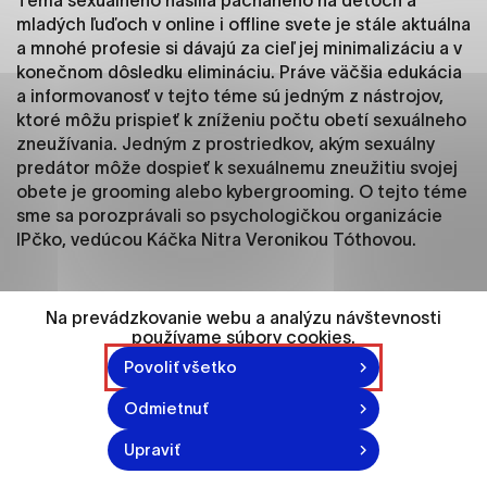
Téma sexuálneho násilia páchaného na deťoch a
ako je navigácia na stránke a prístup k
mladých ľuďoch v online i offline svete je stále aktuálna
zabezpečeným oblastiam webovej stránky. Bez
a mnohé profesie si dávajú za cieľ jej minimalizáciu a v
týchto súborov cookie nemôže web správne
konečnom dôsledku elimináciu. Práve väčšia edukácia
fungovať.
a informovanosť v tejto téme sú jedným z nástrojov,
ktoré môžu prispieť k zníženiu počtu obetí sexuálneho
Analytické cookies
zneužívania. Jedným z prostriedkov, akým sexuálny
predátor môže dospieť k sexuálnemu zneužitiu svojej
Analytické cookies pomáhajú prevádzkovateľovi
obete je grooming alebo kybergrooming. O tejto téme
stránok pochopiť, ako návštevníci stránok stránku
sme sa porozprávali so psychologičkou organizácie
používajú, aby mohol stránky optimalizovať a
IPčko, vedúcou Káčka Nitra Veronikou Tóthovou.
ponúknuť im lepšiu skúsenosť. Všetky dáta sa
zbierajú anonymne a nie je možné ich spojiť s
konkrétnou osobou.
Na prevádzkovanie webu a analýzu návštevnosti
používame súbory cookies.
Označiť všetko
Povoliť všetko
Grooming je činnosť, pri ktorej sa niekto spriatelí a
Uložiť nastavenia
vybuduje citový vzťah s dieťaťom a mladým
Odmietnuť
človekom, aby získal jeho dôveru so zámerom
Viac informácií
sexuálneho zneužívania alebo vydierania.
Upraviť