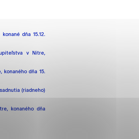
ánky uplatniteľnými tým,
, konané dňa 15.12.
m oblastiam webovej
iteľstva v Nitre,
e, konaného dňa 15.
ránok stránku používajú,
rajú anonymne a nie je
sadnutia (riadneho)
í
itre, konaného dňa