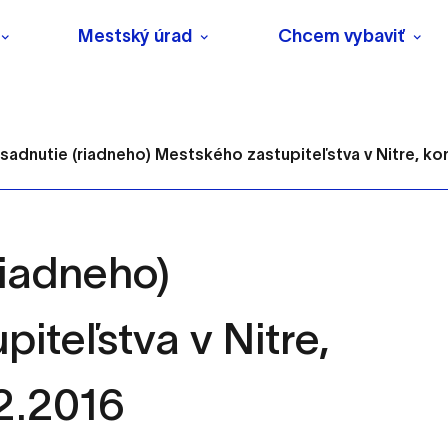
Mestský úrad
Chcem vybaviť
asadnutie (riadneho) Mestského zastupiteľstva v Nitre, kon
riadneho)
s
iteľstva v Nitre,
o ktorých webové stránky môžu ukladať informácie o vašej 
tomu, aby si webový prehliadač zapamätoval Vaše prihlásenie
2.2016