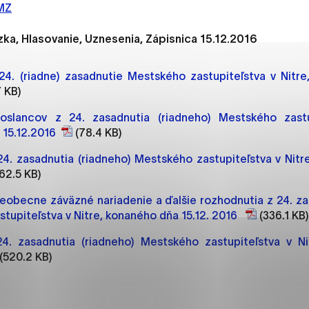
es, ktorú chcete povoliť
 MZ
a, Hlasovanie, Uznesenia, Zápisnica 15.12.2016
sú pre prevádzku nevyhnutné a pomáhajú urobiť webové str
4. (riadne) zasadnutie Mestského zastupiteľstva v Nitre
kcie, ako je navigácia na stránke a prístup k zabezpečený
 KB)
rov cookie nemôže web správne fungovať.
slancov z 24. zasadnutia (riadneho) Mestského zastup
15.12.2016
(78.4 KB)
24. zasadnutia (riadneho) Mestského zastupiteľstva v Nitr
jú prevádzkovateľovi stránok pochopiť, ako návštevníci st
62.5 KB)
izovať a ponúknuť im lepšiu skúsenosť. Všetky dáta sa zbie
étnou osobou.
eobecne záväzné nariadenie a ďalšie rozhodnutia z 24. za
tupiteľstva v Nitre, konaného dňa 15.12. 2016
(336.1 KB)
načiť všetko
Uložiť nastavenia
Viac informáci
24. zasadnutia (riadneho) Mestského zastupiteľstva v N
(520.2 KB)