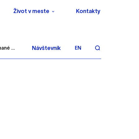
Život v meste
Kontakty
ané ...
Návštevník
EN
aktivite a preferenciách.
 alebo aby sa uložila