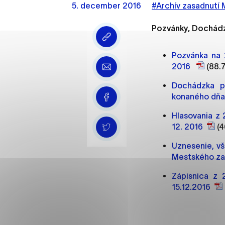
5. december 2016
Vyberte úroveň cooki
#Archív zasadnutí
Pozvánky, Dochádzk
Technické cookies
Technické súbory cookie 
Pozvánka na 2
že umožňujú základné fun
2016
(88.7
stránky. Bez týchto súbo
Dochádzka po
konaného dňa 
Analytické cookies
Hlasovania z 
Analytické cookies pomáha
12. 2016
(4
aby mohol stránky optimal
možné ich spojiť s konkr
Uznesenie, vš
Mestského zas
Oz
Zápisnica z 
15.12.2016