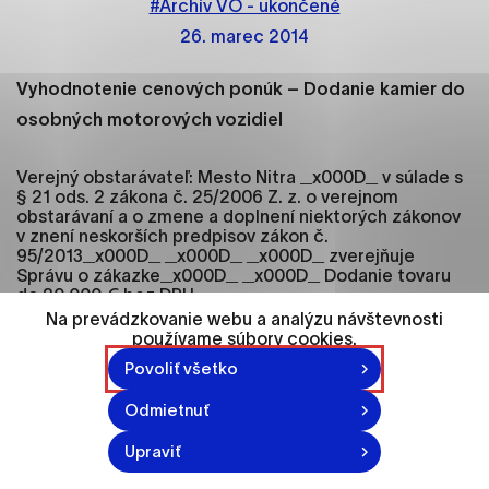
#Archív VO - ukončené
ako je navigácia na stránke a prístup k
zabezpečeným oblastiam webovej stránky. Bez
26. marec 2014
týchto súborov cookie nemôže web správne
fungovať.
Vyhodnotenie cenových ponúk – Dodanie kamier do
osobných motorových vozidiel
Analytické cookies
Analytické cookies pomáhajú prevádzkovateľovi
Verejný obstarávateľ: Mesto Nitra _x000D_ v súlade s
stránok pochopiť, ako návštevníci stránok stránku
§ 21 ods. 2 zákona č. 25/2006 Z. z. o verejnom
obstarávaní a o zmene a doplnení niektorých zákonov
používajú, aby mohol stránky optimalizovať a
v znení neskorších predpisov zákon č.
ponúknuť im lepšiu skúsenosť. Všetky dáta sa
95/2013_x000D_ _x000D_ _x000D_ zverejňuje
zbierajú anonymne a nie je možné ich spojiť s
Správu o zákazke_x000D_ _x000D_ Dodanie tovaru
konkrétnou osobou.
do 20 000 € bez DPH
_x000D_ Identifikácia verejného obstarávateľa:
Na prevádzkovanie webu a analýzu návštevnosti
používame súbory cookies.
Označiť všetko
_x000D_ Názov: Mesto Nitra, Mestská polícia
Povoliť všetko
_x000D_ IČO: 00308 307
Uložiť nastavenia
Odmietnuť
_x000D_ S í d l o:
Viac informácií
_x000D_ Mesto: Nitra PSČ: 949 01
Upraviť
_x000D_ Ulica: Cintorínska 6
_x000D_ Telefón: 037/6922555 Fax: 037/6922502