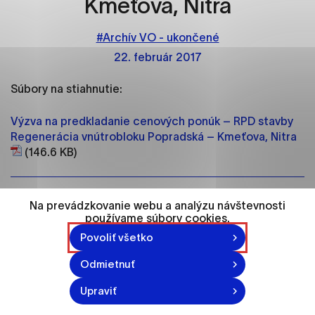
Kmeťova, Nitra
ako je navigácia na stránke a prístup k
zabezpečeným oblastiam webovej stránky. Bez
týchto súborov cookie nemôže web správne
#Archív VO - ukončené
fungovať.
22. február 2017
Analytické cookies
Súbory na stiahnutie:
Analytické cookies pomáhajú prevádzkovateľovi
Výzva na predkladanie cenových ponúk – RPD stavby
stránok pochopiť, ako návštevníci stránok stránku
Regenerácia vnútrobloku Popradská – Kmeťova, Nitra
používajú, aby mohol stránky optimalizovať a
(146.6 KB)
ponúknuť im lepšiu skúsenosť. Všetky dáta sa
zbierajú anonymne a nie je možné ich spojiť s
konkrétnou osobou.
Na prevádzkovanie webu a analýzu návštevnosti
Vytvorené: 22. 2. 2017
používame súbory cookies.
Označiť všetko
Povoliť všetko
Uložiť nastavenia
Odmietnuť
Viac informácií
Upraviť