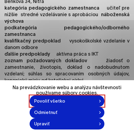
Benkova 34, Nitra
ako je navigácia na stránke a prístup k
kategória pedagogického zamestnanca
učiteľ pre
zabezpečeným oblastiam webovej stránky. Bez
nižšie stredné vzdelávanie s aprobáciou
náboženská
týchto súborov cookie nemôže web správne
výchova
fungovať.
podkategória pedagogického/odborného
zamestnanca
Analytické cookies
kvalifikačný predpoklad
vysokoškolské vzdelanie v
Analytické cookies pomáhajú prevádzkovateľovi
danom odbore
stránok pochopiť, ako návštevníci stránok stránku
ďalšie predpoklady
aktívna práca s IKT
používajú, aby mohol stránky optimalizovať a
zoznam požadovaných dokladov
žiadosť o
ponúknuť im lepšiu skúsenosť. Všetky dáta sa
zamestnanie, životopis, doklad o nadobudnutom
zbierajú anonymne a nie je možné ich spojiť s
vzdelaní; súhlas so spracovaním osobných údajov,
konkrétnou osobou.
kanonickú misiu od katolíckej cirkvi
iné požiadavky
nástup do zamestnania 16.1.2017
Na prevádzkovanie webu a analýzu návštevnosti
používame súbory cookies.
pracovný pomer na dobu určitú; pracovný úväzok 50
Označiť všetko
%
Povoliť všetko
Uložiť nastavenia
Odmietnuť
žiadosť zaslať elektronicky na adresu :
Viac informácií
galova@zsbenkova.sk
do 22.12.2016
Upraviť