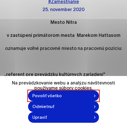
#Zamestnanie
ako je navigácia na stránke a prístup k
zabezpečeným oblastiam webovej stránky. Bez
25. november 2020
týchto súborov cookie nemôže web správne
fungovať.
Mesto Nitra
Analytické cookies
v zastúpení primátorom mesta
Marekom Hattasom
Analytické cookies pomáhajú prevádzkovateľovi
oznamuje voľné pracovné miesto na pracovnú pozíciu:
stránok pochopiť, ako návštevníci stránok stránku
používajú, aby mohol stránky optimalizovať a
ponúknuť im lepšiu skúsenosť. Všetky dáta sa
zbierajú anonymne a nie je možné ich spojiť s
„referent pre prevádzku kultúrnych zariadení“
konkrétnou osobou.
Na prevádzkovanie webu a analýzu návštevnosti
v odbore kultúry Mestského úradu v Nitre
používame súbory cookies.
Označiť všetko
Povoliť všetko
Požadovaný stupeň vzdelania
Uložiť nastavenia
Odmietnuť
Úplné stredné vzdelanie
Viac informácií
Upraviť
Popis pracovnej pozície: