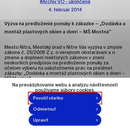
#Archív VO - ukončené
ako je navigácia na stránke a prístup k
zabezpečeným oblastiam webovej stránky. Bez
4. február 2014
týchto súborov cookie nemôže web správne
fungovať.
Výzva na predloženie ponuky k zákazke – „Dodávka a
montáž plastových okien a dverí – MŠ Mostná“
Analytické cookies
Analytické cookies pomáhajú prevádzkovateľovi
Mesto Nitra, Mestský úrad v Nitre Vás vyzýva v zmysle
stránok pochopiť, ako návštevníci stránok stránku
zákona č. 25/2006 Z.z. o verejnom obstarávaní a o
zmene a doplnení niektorých zákonov v znení
používajú, aby mohol stránky optimalizovať a
neskorších predpisov na predloženie ponuky za
ponúknuť im lepšiu skúsenosť. Všetky dáta sa
účelom výberu na uskutočnenie prác na predmet
zbierajú anonymne a nie je možné ich spojiť s
zákazky: „Dodávka a montáž plastových okien a dverí –
konkrétnou osobou.
MŠ Mostná“
Identifikácia verejného obstarávateľa:
Na prevádzkovanie webu a analýzu návštevnosti
používame súbory cookies.
_x000D_ Názov: Mesto Nitra
Označiť všetko
_x000D_ Adresa : Štefánikova trieda 60, 950
Povoliť všetko
06 Nitra
Uložiť nastavenia
Odmietnuť
_x000D_ IČO: 00308307
Viac informácií
_x000D_ DIČ: 2021102853
Upraviť
_x000D_ Kontakt: kancelária prednostu MsÚ,
037/6511931, prednosta@msunitra.sk