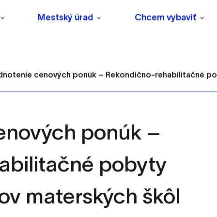
Mestský úrad
Chcem vybaviť
notenie cenových ponúk – Rekondično-rehabilitačné pob
enových ponúk –
s
bilitačné pobyty
o ktorých webové stránky môžu ukladať informácie o vašej 
tomu, aby si webový prehliadač zapamätoval Vaše prihlásenie
ov materských škôl