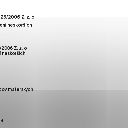
 25/2006 Z. z. o
ení neskorších
ánky uplatniteľnými tým,
m oblastiam webovej
/2006 Z. z. o
 neskorších
ránok stránku používajú,
rajú anonymne a nie je
cov materských
í
14