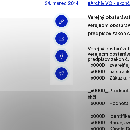
24. marec 2014
Vyberte úroveň cooki
#Archív VO - ukon
Verejný obstarávat
Technické cookies
verejnom obstaráv
Technické súbory cookie 
predpisov zákon 
že umožňujú základné fun
stránky. Bez týchto súbo
Verejný obstarávate
verejnom obstaráv
Analytické cookies
predpisov zákon č.
_x000D_ zverejňuj
Analytické cookies pomáha
_x000D_ na stránk
aby mohol stránky optimal
_x000D_ Zákazka n
možné ich spojiť s konkr
_x000D_ Predmet z
škôl
Oz
_x000D_ Hodnota z
_x000D_ Identifik
_x000D_ Bardejovsk
_x000D_ Kúpele Dud