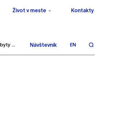
Život v meste
Kontakty
yty ...
Návštevník
EN
aktivite a preferenciách.
 alebo aby sa uložila