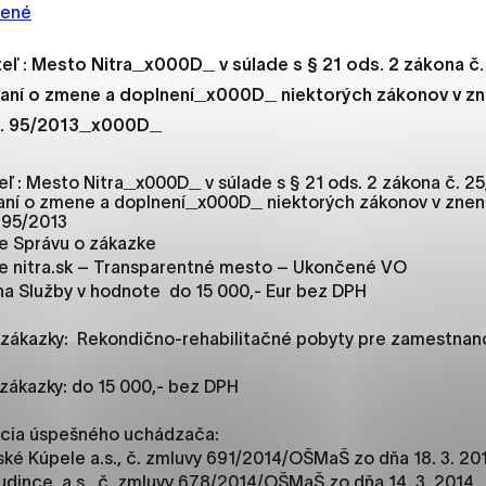
es, ktorú chcete povoliť
čené
eľ : Mesto Nitra_x000D_ v súlade s § 21 ods. 2 zákona č.
aní o zmene a doplnení_x000D_ niektorých zákonov v zn
sú pre prevádzku nevyhnutné a pomáhajú urobiť webové str
č. 95/2013_x000D_
kcie, ako je navigácia na stránke a prístup k zabezpečený
rov cookie nemôže web správne fungovať.
ľ : Mesto Nitra_x000D_ v súlade s § 21 ods. 2 zákona č. 25
aní o zmene a doplnení_x000D_ niektorých zákonov v znení
 95/2013
e Správu o zákazke
jú prevádzkovateľovi stránok pochopiť, ako návštevníci st
e nitra.sk – Transparentné mesto – Ukončené VO
izovať a ponúknuť im lepšiu skúsenosť. Všetky dáta sa zbie
a Služby v hodnote do 15 000,- Eur bez DPH
étnou osobou.
ákazky: Rekondično-rehabilitačné pobyty pre zamestnan
načiť všetko
Uložiť nastavenia
Viac informáci
ákazky: do 15 000,- bez DPH
ácia úspešného uchádzača:
é Kúpele a.s., č. zmluvy 691/2014/OŠMaŠ zo dňa 18. 3. 20
ince, a.s., č. zmluvy 678/2014/OŠMaŠ zo dňa 14. 3. 2014