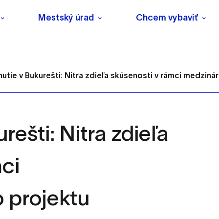
Mestský úrad
Chcem vybaviť
nutie v Bukurešti: Nitra zdieľa skúsenosti v rámci medzinár
rešti: Nitra zdieľa
s
ci
o ktorých webové stránky môžu ukladať informácie o vašej 
tomu, aby si webový prehliadač zapamätoval Vaše prihlásenie
 projektu