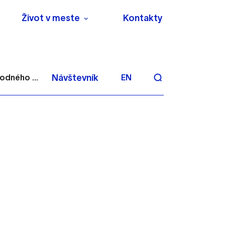
Život v meste
Kontakty
odného ...
Návštevník
EN
aktivite a preferenciách.
 alebo aby sa uložila