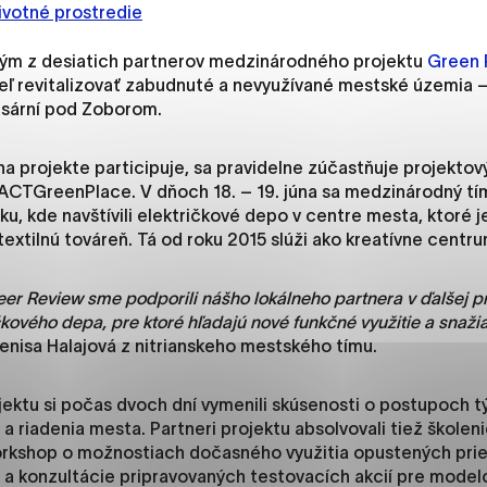
es, ktorú chcete povoliť
ivotné prostredie
ným z desiatich partnerov medzinárodného projektu
Green P
ieľ revitalizovať zabudnuté a nevyužívané mestské územia –
sú pre prevádzku nevyhnutné a pomáhajú urobiť webové str
kasární pod Zoborom.
kcie, ako je navigácia na stránke a prístup k zabezpečený
rov cookie nemôže web správne fungovať.
na projekte participuje, sa pravidelne zúčastňuje projektov
ACTGreenPlace. V dňoch 18. – 19. júna sa medzinárodný tím
u, kde navštívili električkové depo v centre mesta, ktoré j
textilnú továreň. Tá od roku 2015 slúži ako kreatívne centru
jú prevádzkovateľovi stránok pochopiť, ako návštevníci st
izovať a ponúknuť im lepšiu skúsenosť. Všetky dáta sa zbie
er Review sme podporili nášho lokálneho partnera v ďalšej p
étnou osobou.
ičkového depa, pre ktoré hľadajú nové funkčné využitie a snažia
Denisa Halajová z nitrianskeho mestského tímu.
načiť všetko
Uložiť nastavenia
Viac informáci
ojektu si počas dvoch dní vymenili skúsenosti o postupoch t
a riadenia mesta. Partneri projektu absolvovali tiež školen
kshop o možnostiach dočasného využitia opustených prie
a konzultácie pripravovaných testovacích akcií pre model