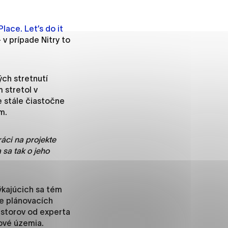
lace. Let’s do it
 v prípade Nitry to
ánky uplatniteľnými tým,
m oblastiam webovej
ých stretnutí
 stretol v
e stále čiastočne
m.
ránok stránku používajú,
rajú anonymne a nie je
ráci na projekte
 sa tak o jeho
í
ýkajúcich sa tém
ie plánovacích
storov od experta
ové územia.