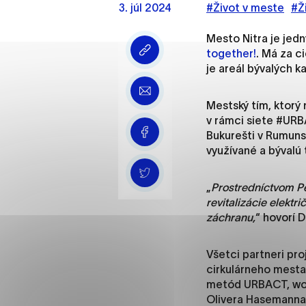
3. júl 2024
Vyberte úroveň cooki
#Život v meste
#Ž
Mesto Nitra je jed
Technické cookies
together!
. Má za c
Technické súbory cookie 
je areál bývalých 
že umožňujú základné fun
stránky. Bez týchto súbo
Mestský tím, ktorý 
v rámci siete #URB
Analytické cookies
Bukurešti v Rumunsk
využívané a bývalú 
Analytické cookies pomáha
aby mohol stránky optimal
„
Prostredníctvom Pe
možné ich spojiť s konkr
revitalizácie elektr
záchranu,
“ hovorí 
Oz
Všetci partneri pr
cirkulárneho mesta 
metód URBACT, wor
Olivera Hasemanna 