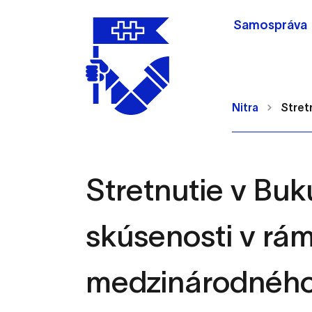
Samospráva
Nitra
Stret
Stretnutie v Buku
Nastavenie cookie
skúsenosti v rám
Cookies sú malé súbory, d
Používajú sa napríklad k 
medzinárodného
Vaša voľba v tomto okne.