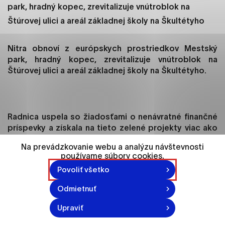
ako je navigácia na stránke a prístup k
park, hradný kopec, zrevitalizuje vnútroblok na
zabezpečeným oblastiam webovej stránky. Bez
Štúrovej ulici a areál základnej školy na Škultétyho
týchto súborov cookie nemôže web správne
fungovať.
Nitra obnoví z európskych prostriedkov Mestský
park, hradný kopec, zrevitalizuje vnútroblok na
Analytické cookies
Štúrovej ulici a areál základnej školy na Škultétyho.
Analytické cookies pomáhajú prevádzkovateľovi
stránok pochopiť, ako návštevníci stránok stránku
používajú, aby mohol stránky optimalizovať a
ponúknuť im lepšiu skúsenosť. Všetky dáta sa
Radnica uspela so žiadosťami o nenávratné finančné
zbierajú anonymne a nie je možné ich spojiť s
príspevky a získala na tieto zelené projekty viac ako
konkrétnou osobou.
6,7 milióna eur.
Na prevádzkovanie webu a analýzu návštevnosti
používame súbory cookies.
Označiť všetko
Vynovené detské ihriská doplnené o inkluzívne prvky,
Povoliť všetko
nová bohatšia výsadba, workout prvky pre seniorov,
Uložiť nastavenia
zrevitalizované chodníky z prírodných materiálov,
Odmietnuť
pikniková lúka s miestami na grilovanie, vyhliadkové
Viac informácií
mólo nad zvieracou oborou, ale aj nové osvetlenie,
Upraviť
lavičky či opravená žabia fontána. Mestský park v Nitre