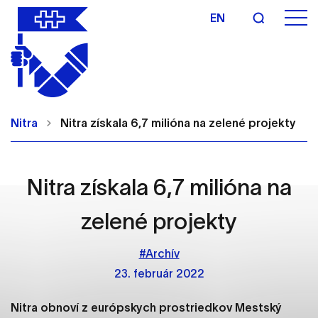
EN
Nastavenie cookies
Cookies sú malé súbory, do ktorých webové
Nitra
Nitra získala 6,7 milióna na zelené projekty
stránky môžu ukladať informácie o vašej aktivite a
preferenciách. Používajú sa napríklad k tomu, aby
si webový prehliadač zapamätoval Vaše
prihlásenie alebo aby sa uložila Vaša voľba v tomto
Nitra získala 6,7 milióna na
okne.
zelené projekty
Vyberte úroveň cookies, ktorú chcete povoliť
#Archív
Technické cookies
23. február 2022
Technické súbory cookie sú pre prevádzku
nevyhnutné a pomáhajú urobiť webové stránky
Nitra obnoví z európskych prostriedkov Mestský
uplatniteľnými tým, že umožňujú základné funkcie,