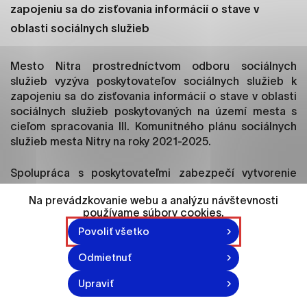
ako je navigácia na stránke a prístup k
zapojeniu sa do zisťovania informácií o stave v
zabezpečeným oblastiam webovej stránky. Bez
oblasti sociálnych služieb
týchto súborov cookie nemôže web správne
fungovať.
Mesto Nitra prostredníctvom odboru sociálnych
služieb vyzýva poskytovateľov sociálnych služieb k
Analytické cookies
zapojeniu sa do zisťovania informácií o stave v oblasti
Analytické cookies pomáhajú prevádzkovateľovi
sociálnych služieb poskytovaných na území mesta s
stránok pochopiť, ako návštevníci stránok stránku
cieľom spracovania III. Komunitného plánu sociálnych
používajú, aby mohol stránky optimalizovať a
služieb mesta Nitry na roky 2021-2025.
ponúknuť im lepšiu skúsenosť. Všetky dáta sa
zbierajú anonymne a nie je možné ich spojiť s
Spolupráca s poskytovateľmi zabezpečí vytvorenie
konkrétnou osobou.
skutočného obrazu o fungovaní sociálnych služieb na
Na prevádzkovanie webu a analýzu návštevnosti
území mesta, informuje o devízach, ale aj rezervách
používame súbory cookies.
tohto systému. Pre viac informácií kontaktujte
Označiť všetko
Povoliť všetko
koordinátorku III. KPSS M. Hrozenskú.
Uložiť nastavenia
Odmietnuť
Viac informácií
Upraviť
Vytvorené: 18. 6. 2020