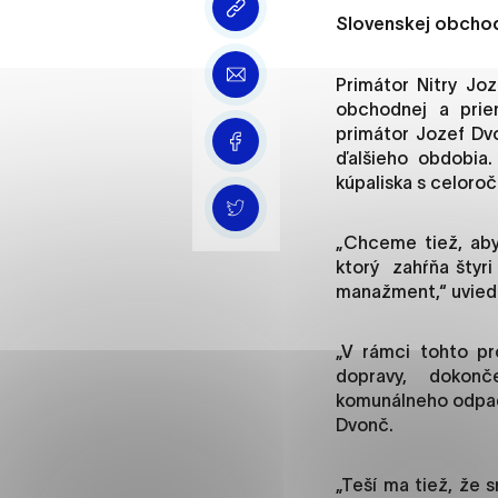
Vyberte úroveň cooki
Slovenskej obchod
Technické cookies
Primátor Nitry Jo
Technické súbory cookie 
obchodnej a priem
že umožňujú základné fun
primátor Jozef Dvo
stránky. Bez týchto súbo
ďalšieho obdobia. 
kúpaliska s celoro
Analytické cookies
„Chceme tiež, aby
Analytické cookies pomáha
ktorý zahŕňa štyri
aby mohol stránky optimal
manažment,“ uvied
možné ich spojiť s konkr
„V rámci tohto pr
dopravy, dokonč
Oz
komunálneho odpadu
Dvonč.
„Teší ma tiež, že 