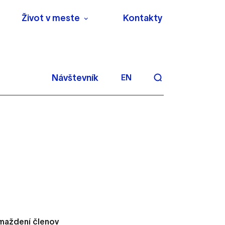
Život v meste
Kontakty
Návštevník
EN
aktivite a preferenciách.
 alebo aby sa uložila
omaždení členov