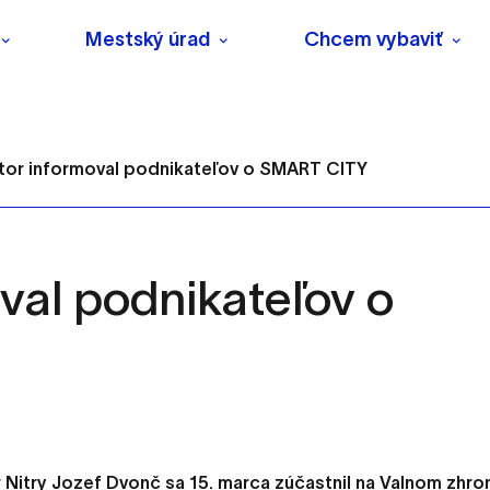
Mestský úrad
Chcem vybaviť
tor informoval podnikateľov o SMART CITY
val podnikateľov o
s
o ktorých webové stránky môžu ukladať informácie o vašej 
tomu, aby si webový prehliadač zapamätoval Vaše prihlásenie
Nitry Jozef Dvonč sa 15. marca zúčastnil na Valnom zhr