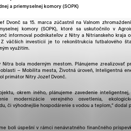
es, ktorú chcete povoliť
nej a priemyselnej komory (SOPK)
zef Dvonč sa 15. marca zúčastnil na Valnom zhromaždení
sú pre prevádzku nevyhnutné a pomáhajú urobiť webové str
yselnej komory (SOPK), ktoré sa uskutočnilo v Agroinš
kcie, ako je navigácia na stránke a prístup k zabezpečený
nč informoval podnikateľov z Nitry a Nitrianskeho kraja
rov cookie nemôže web správne fungovať.
Z väčších investícií je to rekonštrukcia futbalového št
čným využitím.
 Nitra bola moderným mestom. Plánujeme zrealizovať p
jú prevádzkovateľovi stránok pochopiť, ako návštevníci st
 oblasti – Mobilita mesta, Životná úroveň, Inteligentná en
izovať a ponúknuť im lepšiu skúsenosť. Všetky dáta sa zbie
ol primátor Nitry Jozef Dvonč.
étnou osobou.
ojektu, okrem iného, plánujeme zavedenie inteligentnej,
enie modernizácie verejného osvetlenia, ekologicke
načiť všetko
Uložiť nastavenia
Viac informáci
, či výhodnejšie hospodárenie s vodou a teplom,“ dodal p
sme boli úspešní v rámci nenávratného finančného príspev