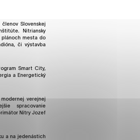
 členov Slovenskej
ánky uplatniteľnými tým,
titúte. Nitriansky
m oblastiam webovej
 o plánoch mesta do
adióna, či výstavba
rogram Smart City,
ránok stránku používajú,
ergia a Energetický
rajú anonymne a nie je
 modernej verejnej
jšie spracovanie
í
rimátor Nitry Jozef
ku a na jedenástich