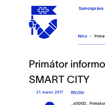
Samospráva
Nitra
Primá
Primátor informo
Nastavenie cookie
SMART CITY
Cookies sú malé súbory, d
Používajú sa napríklad k 
21. marec 2017
#Archív
Vaša voľba v tomto okne.
_x000D_ Primátor 