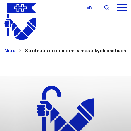
EN
Nastavenie cookies
Cookies sú malé súbory, do ktorých webové
Nitra
Stretnutia so seniormi v mestských častiach
stránky môžu ukladať informácie o vašej aktivite a
preferenciách. Používajú sa napríklad k tomu, aby
si webový prehliadač zapamätoval Vaše
prihlásenie alebo aby sa uložila Vaša voľba v tomto
okne.
Vyberte úroveň cookies, ktorú chcete povoliť
Technické cookies
Technické súbory cookie sú pre prevádzku
nevyhnutné a pomáhajú urobiť webové stránky
uplatniteľnými tým, že umožňujú základné funkcie,