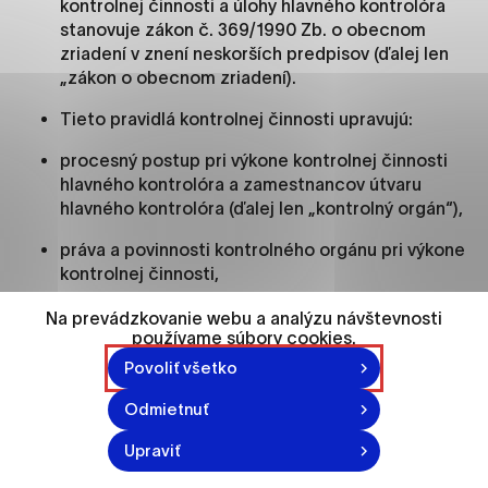
kontrolnej činnosti a úlohy hlavného kontrolóra
ako je navigácia na stránke a prístup k
stanovuje zákon č. 369/1990 Zb. o obecnom
zabezpečeným oblastiam webovej stránky. Bez
zriadení v znení neskorších predpisov (ďalej len
týchto súborov cookie nemôže web správne
„zákon o obecnom zriadení).
fungovať.
Tieto pravidlá kontrolnej činnosti upravujú:
Analytické cookies
procesný postup pri výkone kontrolnej činnosti
Analytické cookies pomáhajú prevádzkovateľovi
hlavného kontrolóra a zamestnancov útvaru
stránok pochopiť, ako návštevníci stránok stránku
hlavného kontrolóra (ďalej len „kontrolný orgán“),
používajú, aby mohol stránky optimalizovať a
ponúknuť im lepšiu skúsenosť. Všetky dáta sa
práva a povinnosti kontrolného orgánu pri výkone
zbierajú anonymne a nie je možné ich spojiť s
kontrolnej činnosti,
konkrétnou osobou.
práva a povinnosti kontrolovaného subjektu
Na prevádzkovanie webu a analýzu návštevnosti
používame súbory cookies.
a tretích osôb,
Označiť všetko
Povoliť všetko
povinnosť spracovania dokumentácie
Uložiť nastavenia
z vykonaných kontrol.
Odmietnuť
Viac informácií
Na účely týchto pravidiel kontrolnej činnosti sa
Upraviť
rozumie: