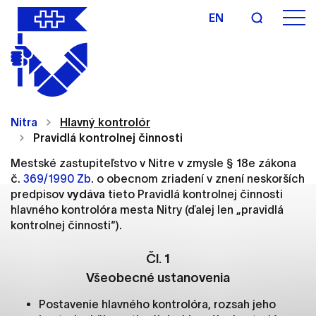
EN
Nastavenie cookies
Cookies sú malé súbory, do ktorých webové
Nitra
Hlavný kontrolór
stránky môžu ukladať informácie o vašej aktivite a
Pravidlá kontrolnej činnosti
preferenciách. Používajú sa napríklad k tomu, aby
si webový prehliadač zapamätoval Vaše
Mestské zastupiteľstvo v Nitre v zmysle § 18e zákona
prihlásenie alebo aby sa uložila Vaša voľba v tomto
č.
369/1990 Zb
. o obecnom zriadení v znení neskorších
okne.
predpisov
vydáva
tieto Pravidlá kontrolnej činnosti
hlavného kontrolóra mesta Nitry (ďalej len „pravidlá
Vyberte úroveň cookies, ktorú chcete povoliť
kontrolnej činnosti“).
Technické cookies
Čl. 1
Technické súbory cookie sú pre prevádzku
Všeobecné ustanovenia
nevyhnutné a pomáhajú urobiť webové stránky
Postavenie hlavného kontrolóra, rozsah jeho
uplatniteľnými tým, že umožňujú základné funkcie,