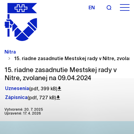
EN
Nastavenie cookies
Cookies sú malé súbory, do ktorých webové
Nitra
stránky môžu ukladať informácie o vašej aktivite a
15. riadne zasadnutie Mestskej rady v Nitre, zvolan
preferenciách. Používajú sa napríklad k tomu, aby
si webový prehliadač zapamätoval Vaše
15. riadne zasadnutie Mestskej rady v
prihlásenie alebo aby sa uložila Vaša voľba v tomto
Nitre, zvolanej na 09.04.2024
okne.
Uznesenia
(pdf, 399 kB)
Vyberte úroveň cookies, ktorú chcete povoliť
Zápisnica
(pdf, 727 kB)
Technické cookies
Vytvorené: 20. 7. 2025
Upravené: 17. 4. 2026
Technické súbory cookie sú pre prevádzku
nevyhnutné a pomáhajú urobiť webové stránky
uplatniteľnými tým, že umožňujú základné funkcie,