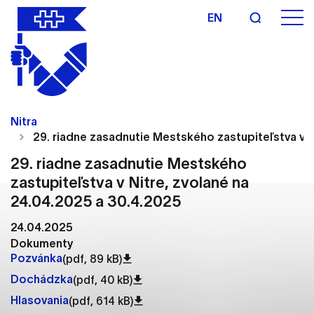
EN
Nastavenie cookies
Cookies sú malé súbory, do ktorých webové
Nitra
stránky môžu ukladať informácie o vašej aktivite a
29. riadne zasadnutie Mestského zastupiteľstva v N
preferenciách. Používajú sa napríklad k tomu, aby
si webový prehliadač zapamätoval Vaše
29. riadne zasadnutie Mestského
prihlásenie alebo aby sa uložila Vaša voľba v tomto
zastupiteľstva v Nitre, zvolané na
okne.
24.04.2025 a 30.4.2025
Vyberte úroveň cookies, ktorú chcete povoliť
24.04.2025
Dokumenty
Technické cookies
Pozvánka
(pdf, 89 kB)
Technické súbory cookie sú pre prevádzku
Dochádzka
(pdf, 40 kB)
nevyhnutné a pomáhajú urobiť webové stránky
Hlasovania
(pdf, 614 kB)
uplatniteľnými tým, že umožňujú základné funkcie,