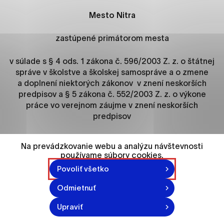
ako je navigácia na stránke a prístup k
zabezpečeným oblastiam webovej stránky. Bez
Mesto
Nitra
týchto súborov cookie nemôže web správne
fungovať.
zastúpené primátorom mesta
v súlade s § 4 ods. 1 zákona č. 596/2003 Z. z. o štátnej
Analytické cookies
správe v školstve a školskej samospráve a o zmene
Analytické cookies pomáhajú prevádzkovateľovi
a doplnení niektorých zákonov v znení neskorších
stránok pochopiť, ako návštevníci stránok stránku
predpisov a § 5 zákona č. 552/2003 Z. z. o výkone
používajú, aby mohol stránky optimalizovať a
práce vo verejnom záujme v znení neskorších
ponúknuť im lepšiu skúsenosť. Všetky dáta sa
predpisov
zbierajú anonymne a nie je možné ich spojiť s
konkrétnou osobou.
vypisuje výberové konanie na obsadenie funkcie
Na prevádzkovanie webu a analýzu návštevnosti
riaditeľa
používame súbory cookies.
Označiť všetko
Povoliť všetko
Základnej školy, Na Hôrke 30, Nitra
Uložiť nastavenia
Odmietnuť
Viac informácií
Upraviť
Kvalifikačné predpoklady