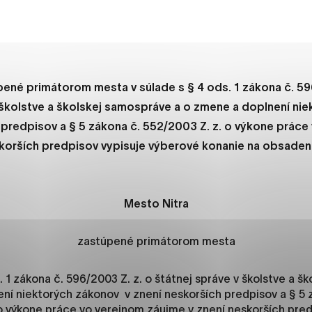
es, ktorú chcete povoliť
sú pre prevádzku nevyhnutné a pomáhajú urobiť webové str
kcie, ako je navigácia na stránke a prístup k zabezpečený
ené primátorom mesta v súlade s § 4 ods. 1 zákona č. 59
rov cookie nemôže web správne fungovať.
v školstve a školskej samospráve a o zmene a doplnení ni
 predpisov a § 5 zákona č. 552/2003 Z. z. o výkone práce
skorších predpisov vypisuje výberové konanie na obsaden
jú prevádzkovateľovi stránok pochopiť, ako návštevníci st
izovať a ponúknuť im lepšiu skúsenosť. Všetky dáta sa zbie
étnou osobou.
Mesto
Nitra
načiť všetko
Uložiť nastavenia
Viac informáci
zastúpené primátorom mesta
. 1 zákona č. 596/2003 Z. z. o štátnej správe v školstve a 
ní niektorých zákonov v znení neskorších predpisov a § 5
 o výkone práce vo verejnom záujme v znení neskorších pre