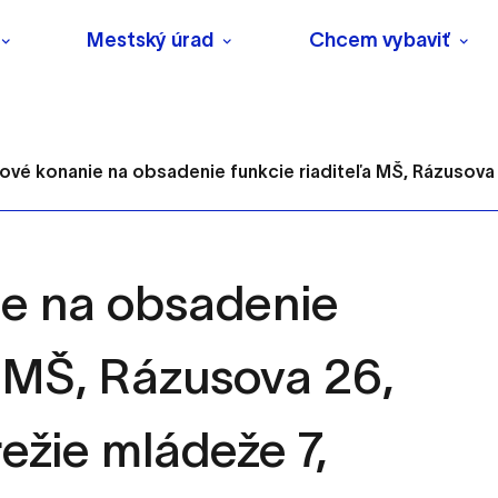
Mestský úrad
Chcem vybaviť
ové konanie na obsadenie funkcie riaditeľa MŠ, Rázusova .
ie na obsadenie
s
a MŠ, Rázusova 26,
o ktorých webové stránky môžu ukladať informácie o vašej 
tomu, aby si webový prehliadač zapamätoval Vaše prihlásenie
ežie mládeže 7,