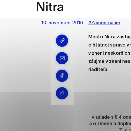
Nitra
Vyberte úroveň cooki
Technické cookies
10. november 2016
#Zamestnanie
Technické súbory cookie 
že umožňujú základné fun
Mesto Nitra zastúp
stránky. Bez týchto súbo
o štátnej správe 
v znení neskorších
Analytické cookies
záujme v znení ne
Analytické cookies pomáha
riaditeľa.
aby mohol stránky optimal
možné ich spojiť s konkr
Oz
v súlade s § 4 ods
a o zmene a doplne
Z. z.