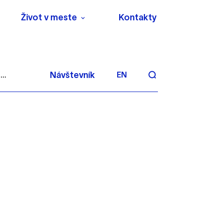
Život v meste
Kontakty
..
Návštevník
EN
aktivite a preferenciách.
 alebo aby sa uložila