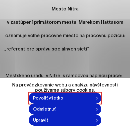
ako je navigácia na stránke a prístup k
zabezpečeným oblastiam webovej stránky. Bez
Mesto Nitra
týchto súborov cookie nemôže web správne
fungovať.
v zastúpení primátorom mesta
Marekom Hattasom
oznamuje voľné pracovné miesto na pracovnú pozíciu:
Analytické cookies
Analytické cookies pomáhajú prevádzkovateľovi
„referent pre správu sociálnych sietí“
stránok pochopiť, ako návštevníci stránok stránku
používajú, aby mohol stránky optimalizovať a
ponúknuť im lepšiu skúsenosť. Všetky dáta sa
zbierajú anonymne a nie je možné ich spojiť s
Mestského úradu v Nitre s rámcovou náplňou práce:
konkrétnou osobou.
Na prevádzkovanie webu a analýzu návštevnosti
zabezpečuje kreatívu pre sociálne siete a ďalšie
používame súbory cookies.
Označiť všetko
komunikačné nástroje mesta Nitra
Povoliť všetko
Uložiť nastavenia
spravuje účty mesta Nitra na sociálnych sieťach
Odmietnuť
(navrhovanie, tvorba, finalizácia a zverejňovanie
Viac informácií
obsahu pre Facebook a Instagram)
Upraviť