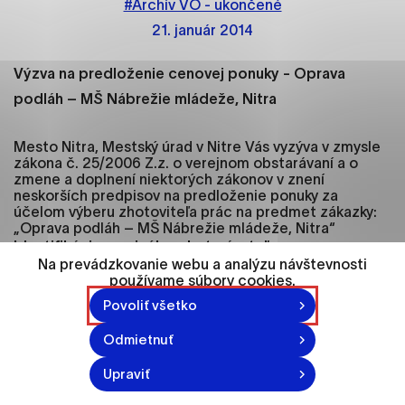
#Archív VO - ukončené
ako je navigácia na stránke a prístup k
zabezpečeným oblastiam webovej stránky. Bez
21. január 2014
týchto súborov cookie nemôže web správne
fungovať.
Výzva na predloženie cenovej ponuky - Oprava
podláh – MŠ Nábrežie mládeže, Nitra
Analytické cookies
Analytické cookies pomáhajú prevádzkovateľovi
Mesto Nitra, Mestský úrad v Nitre Vás vyzýva v zmysle
stránok pochopiť, ako návštevníci stránok stránku
zákona č. 25/2006 Z.z. o verejnom obstarávaní a o
zmene a doplnení niektorých zákonov v znení
používajú, aby mohol stránky optimalizovať a
neskorších predpisov na predloženie ponuky za
ponúknuť im lepšiu skúsenosť. Všetky dáta sa
účelom výberu zhotoviteľa prác na predmet zákazky:
zbierajú anonymne a nie je možné ich spojiť s
„Oprava podláh – MŠ Nábrežie mládeže, Nitra“
konkrétnou osobou.
Identifikácia verejného obstarávateľa:
Na prevádzkovanie webu a analýzu návštevnosti
_x000D_ Názov: Mesto Nitra
používame súbory cookies.
_x000D_ Adresa : Štefánikova trieda 60, 950
Označiť všetko
06 Nitra
Povoliť všetko
Uložiť nastavenia
_x000D_ IČO: 00308307
Odmietnuť
_x000D_ DIČ: 2021102853
Viac informácií
_x000D_ Kontakt: kancelária prednostu MsÚ,
Upraviť
037/6511931, prednosta@msunitra.sk