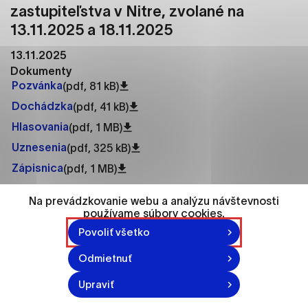
ako je navigácia na stránke a prístup k
zastupiteľstva v Nitre, zvolané na
zabezpečeným oblastiam webovej stránky. Bez
13.11.2025
a 18.11.2025
týchto súborov cookie nemôže web správne
fungovať.
13.11.2025
Dokumenty
Analytické cookies
Pozvánka
(pdf, 81 kB)
Dochádzka
Analytické cookies pomáhajú prevádzkovateľovi
(pdf, 41 kB)
stránok pochopiť, ako návštevníci stránok stránku
Hlasovania
(pdf, 1 MB)
používajú, aby mohol stránky optimalizovať a
Uznesenia
(pdf, 325 kB)
ponúknuť im lepšiu skúsenosť. Všetky dáta sa
zbierajú anonymne a nie je možné ich spojiť s
Zápisnica
(pdf, 1 MB)
konkrétnou osobou.
Video
Na prevádzkovanie webu a analýzu návštevnosti
Video záznam
používame súbory cookies.
Označiť všetko
Youtube záznam
Povoliť všetko
Uložiť nastavenia
18.11.2025
Odmietnuť
Viac informácií
Dokumenty
Upraviť
Pozvánka
(pdf, 83 kB)