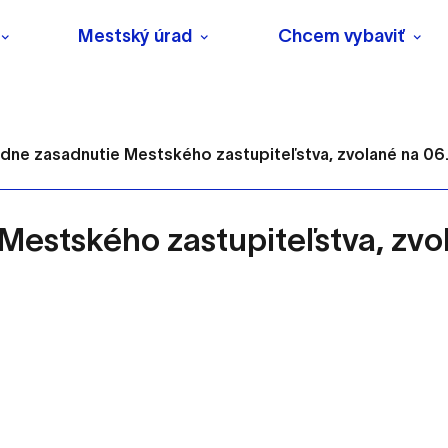
Mestský úrad
Chcem vybaviť
iadne zasadnutie Mestského zastupiteľstva, zvolané na 0
 Mestského zastupiteľstva, zv
s
o ktorých webové stránky môžu ukladať informácie o vašej 
tomu, aby si webový prehliadač zapamätoval Vaše prihlásenie