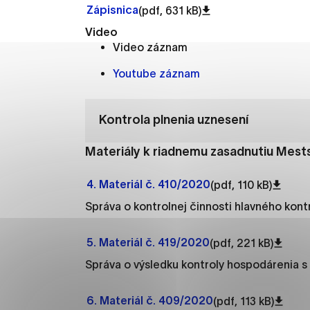
Vyberte úroveň cooki
Zápisnica
(pdf, 631 kB)
Video
Technické cookies
Video záznam
Technické súbory cookie 
Youtube záznam
že umožňujú základné fun
stránky. Bez týchto súbo
Kontrola plnenia uznesení
Analytické cookies
Materiály k riadnemu zasadnutiu Mests
Analytické cookies pomáha
aby mohol stránky optimal
4. Materiál č. 410/2020
(pdf, 110 kB)
možné ich spojiť s konkr
Správa o kontrolnej činnosti hlavného kont
Oz
5. Materiál č. 419/2020
(pdf, 221 kB)
Správa o výsledku kontroly hospodárenia s 
6. Materiál č. 409/2020
(pdf, 113 kB)