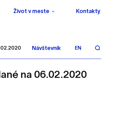
Život v meste
Kontakty
6.02.2020
Návštevník
EN
olané na 06.02.2020
aktivite a preferenciách.
 alebo aby sa uložila