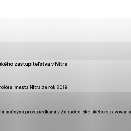
es, ktorú chcete povoliť
sú pre prevádzku nevyhnutné a pomáhajú urobiť webové str
kcie, ako je navigácia na stránke a prístup k zabezpečený
rov cookie nemôže web správne fungovať.
kého zastupiteľstva v Nitre
jú prevádzkovateľovi stránok pochopiť, ako návštevníci st
izovať a ponúknuť im lepšiu skúsenosť. Všetky dáta sa zbie
étnou osobou.
rolóra mesta Nitra za rok 2019
načiť všetko
Uložiť nastavenia
Viac informáci
finančnými prostriedkami v Zariadení školského stravovania