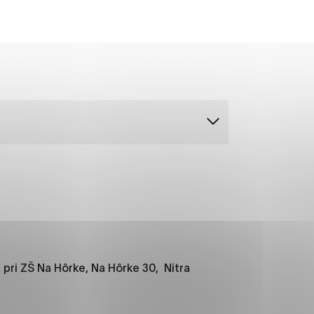
ánky uplatniteľnými tým,
m oblastiam webovej
ránok stránku používajú,
rajú anonymne a nie je
í
 pri ZŠ Na Hôrke, Na Hôrke 30, Nitra