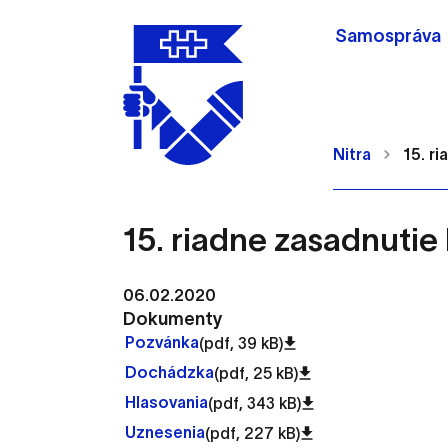
Samospráva
Nitra
15. r
15. riadne zasadnutie
Nastavenie cookie
06.02.2020
Dokumenty
Pozvánka
(pdf, 39 kB)
Cookies sú malé súbory, d
Dochádzka
(pdf, 25 kB)
Používajú sa napríklad k 
Hlasovania
(pdf, 343 kB)
Vaša voľba v tomto okne.
Uznesenia
(pdf, 227 kB)