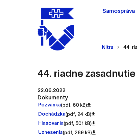
Samospráva
Nitra
44. r
44. riadne zasadnutie
Nastavenie cookie
22.06.2022
Dokumenty
Pozvánka
(pdf, 60 kB)
Cookies sú malé súbory, d
Dochádzka
(pdf, 24 kB)
Používajú sa napríklad k 
Hlasovania
(pdf, 501 kB)
Vaša voľba v tomto okne.
Uznesenia
(pdf, 289 kB)