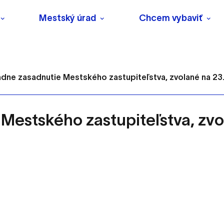
Mestský úrad
Chcem vybaviť
iadne zasadnutie Mestského zastupiteľstva, zvolané na 2
 Mestského zastupiteľstva, zv
s
o ktorých webové stránky môžu ukladať informácie o vašej 
tomu, aby si webový prehliadač zapamätoval Vaše prihlásenie