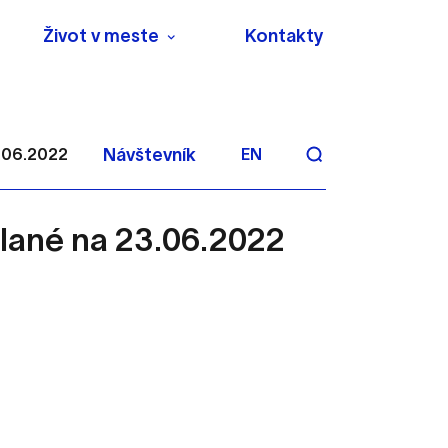
Život v meste
Kontakty
3.06.2022
Návštevník
EN
olané na 23.06.2022
aktivite a preferenciách.
 alebo aby sa uložila