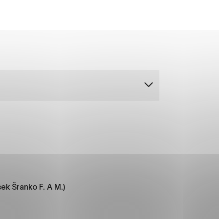
ánky uplatniteľnými tým,
m oblastiam webovej
ránok stránku používajú,
rajú anonymne a nie je
í
ek Šranko F. A M.)