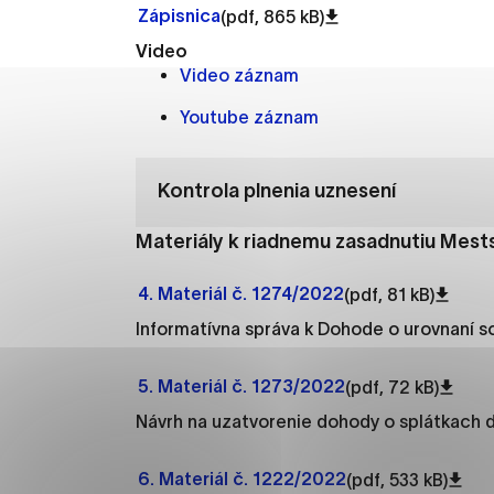
Vyberte úroveň cooki
Zápisnica
(pdf, 865 kB)
Video
Technické cookies
Video záznam
Technické súbory cookie 
Youtube záznam
že umožňujú základné fun
stránky. Bez týchto súbo
Kontrola plnenia uznesení
Analytické cookies
Materiály k riadnemu zasadnutiu Mests
Analytické cookies pomáha
aby mohol stránky optimal
4. Materiál č. 1274/2022
(pdf, 81 kB)
možné ich spojiť s konkr
Informatívna správa k Dohode o urovnaní so 
Oz
5. Materiál č. 1273/2022
(pdf, 72 kB)
Návrh na uzatvorenie dohody o splátkach d
6. Materiál č. 1222/2022
(pdf, 533 kB)