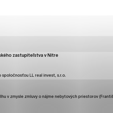
es, ktorú chcete povoliť
sú pre prevádzku nevyhnutné a pomáhajú urobiť webové str
kcie, ako je navigácia na stránke a prístup k zabezpečený
rov cookie nemôže web správne fungovať.
kého zastupiteľstva v Nitre
jú prevádzkovateľovi stránok pochopiť, ako návštevníci st
izovať a ponúknuť im lepšiu skúsenosť. Všetky dáta sa zbie
étnou osobou.
spoločnosťou LL real invest, s.r.o.
načiť všetko
Uložiť nastavenia
Viac informáci
lhu v zmysle zmluvy o nájme nebytových priestorov (Františ