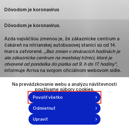
ako je navigácia na stránke a prístup k
zabezpečeným oblastiam webovej stránky. Bez
Dôvodom je koronavírus
týchto súborov cookie nemôže web správne
fungovať.
Dôvodom je koronavírus.
Analytické cookies
Azda najväčšou zmenou je, že zákaznícke centrum a
Analytické cookies pomáhajú prevádzkovateľovi
čakáreň na nitrianskej autobusovej stanici sú od 14.
stránok pochopiť, ako návštevníci stránok stránku
marca zatvorené.
„Bez zmien v otváracích hodinách je
používajú, aby mohol stránky optimalizovať a
ale zákaznícke centrum na mestskej tržnici, ktoré je
ponúknuť im lepšiu skúsenosť. Všetky dáta sa
otvorené od pondelka do piatka od 9. h do 17. hodiny“
,
zbierajú anonymne a nie je možné ich spojiť s
informuje Arriva na svojom oficiálnom webovom sídle.
konkrétnou osobou.
Ako ďalej informuje Arriva, zmeny sú aj v otváracích
Na prevádzkovanie webu a analýzu návštevnosti
používame súbory cookies.
hodinách trafík. Čipové karty si v nich môžete dobiť v
Označiť všetko
týchto časoch.
Povoliť všetko
Uložiť nastavenia
Odmietnuť
„Trafika Centro je otvorená od 8.00 h do 19. h., v
Viac informácií
Kauflande od 7. h. do 20. h., v Lipe od 6.h. do 13. h., v OC
Upraviť
Mlyny od 8. h do 19. h. a trafika na Mostnej ulici je
otvorená od 7. h. do 15.30 h,“
spresňuje Arriva.