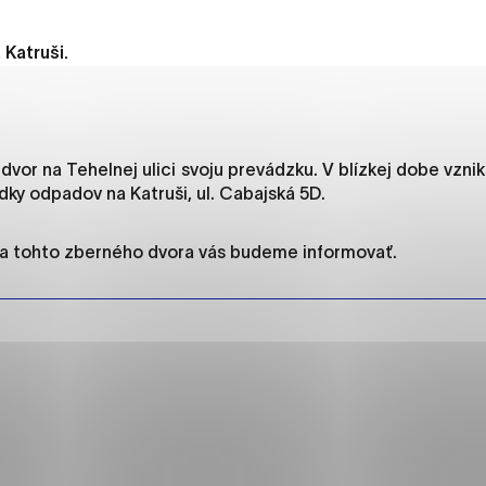
es, ktorú chcete povoliť
 Katruši.
sú pre prevádzku nevyhnutné a pomáhajú urobiť webové str
kcie, ako je navigácia na stránke a prístup k zabezpečený
rov cookie nemôže web správne fungovať.
ý dvor na Tehelnej ulici svoju prevádzku. V blízkej dobe vznik
ládky odpadov na Katruši, ul. Cabajská 5D.
ia tohto zberného dvora vás budeme informovať.
jú prevádzkovateľovi stránok pochopiť, ako návštevníci st
izovať a ponúknuť im lepšiu skúsenosť. Všetky dáta sa zbie
étnou osobou.
načiť všetko
Uložiť nastavenia
Viac informáci