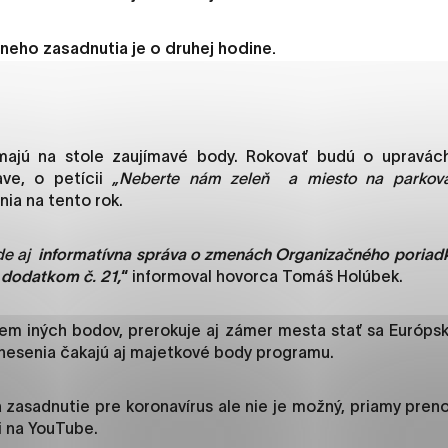
es, ktorú chcete povoliť
neho zasadnutia je o druhej hodine.
sú pre prevádzku nevyhnutné a pomáhajú urobiť webové str
kcie, ako je navigácia na stránke a prístup k zabezpečený
rov cookie nemôže web správne fungovať.
majú na stole zaujímavé body. Rokovať budú o upravách
ave, o petícii
„Neberte nám zeleň a miesto na parkova
ia na tento rok.
jú prevádzkovateľovi stránok pochopiť, ako návštevníci st
de aj
informatívna správa o zmenách Organizačného poriad
izovať a ponúknuť im lepšiu skúsenosť. Všetky dáta sa zbie
 dodatkom č. 21,
“
informoval hovorca Tomáš Holúbek.
étnou osobou.
rem iných bodov, prerokuje aj zámer mesta stať sa Európ
načiť všetko
Uložiť nastavenia
Viac informáci
nesenia čakajú aj majetkové body programu.
a zasadnutie pre koronavírus ale nie je možný, priamy pre
i na YouTube.