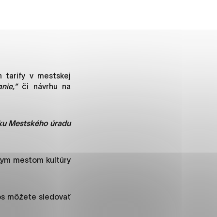
ánky uplatniteľnými tým,
m oblastiam webovej
 tarify v mestskej
nie,“
či návrhu na
ránok stránku používajú,
ku Mestského úradu
rajú anonymne a nie je
skym mestom kultúry
í
nos môžete sledovať