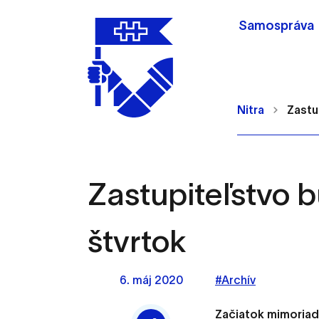
Samospráva
Nitra
Zastu
Zastupiteľstvo 
Nastavenie cookie
štvrtok
Cookies sú malé súbory, d
Používajú sa napríklad k 
6. máj 2020
#Archív
Vaša voľba v tomto okne.
Začiatok mimoriad