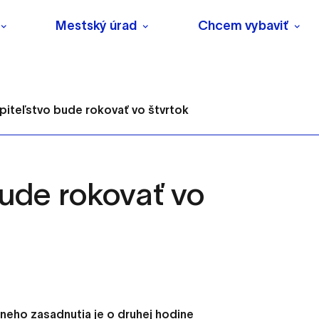
Mestský úrad
Chcem vybaviť
piteľstvo bude rokovať vo štvrtok
bude rokovať vo
s
o ktorých webové stránky môžu ukladať informácie o vašej 
tomu, aby si webový prehliadač zapamätoval Vaše prihlásenie
neho zasadnutia je o druhej hodine