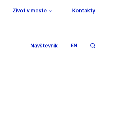
Život v meste
Kontakty
Návštevník
EN
aktivite a preferenciách.
 alebo aby sa uložila