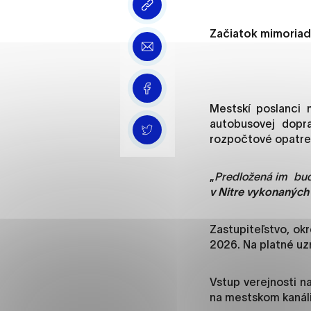
Vyberte úroveň cooki
Začiatok mimoriad
Technické cookies
Technické súbory cookie 
že umožňujú základné fun
stránky. Bez týchto súbo
Mestskí poslanci 
autobusovej dopr
Analytické cookies
rozpočtové opatren
Analytické cookies pomáha
„
Predložená im bu
aby mohol stránky optimal
v Nitre vykonaných
možné ich spojiť s konkr
Zastupiteľstvo, ok
Oz
2026. Na platné uz
Vstup verejnosti n
na mestskom kanál