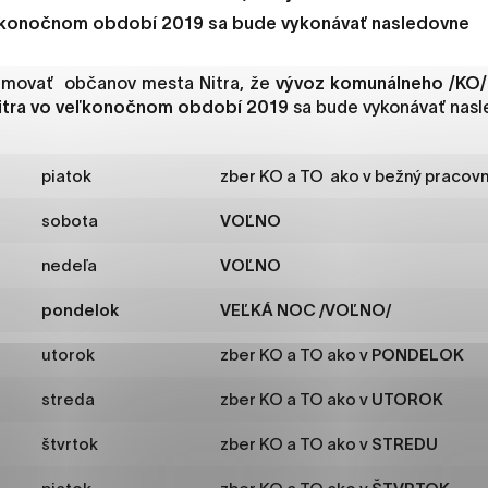
es, ktorú chcete povoliť
eľkonočnom období 2019 sa bude vykonávať nasledovne
ormovať občanov mesta Nitra, že
vývoz komunálneho /KO/
sú pre prevádzku nevyhnutné a pomáhajú urobiť webové str
itra
vo veľkonočnom období 2019
sa bude vykonávať nasl
kcie, ako je navigácia na stránke a prístup k zabezpečený
rov cookie nemôže web správne fungovať.
piatok
zber KO a TO ako v bežný pracov
sobota
VOĽNO
jú prevádzkovateľovi stránok pochopiť, ako návštevníci st
nedeľa
VOĽNO
izovať a ponúknuť im lepšiu skúsenosť. Všetky dáta sa zbie
étnou osobou.
pondelok
VEĽKÁ NOC /VOĽNO/
utorok
zber KO a TO ako v
PONDELOK
načiť všetko
Uložiť nastavenia
Viac informáci
streda
zber KO a TO ako v
UTOROK
štvrtok
zber KO a TO ako v
STREDU