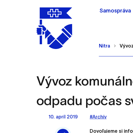
Samospráva
Nitra
Vývoz
Vývoz komunáln
Nastavenie cookie
odpadu počas s
Cookies sú malé súbory, d
Používajú sa napríklad k 
10. apríl 2019
#Archív
Vaša voľba v tomto okne.
Dovoľujeme si inf