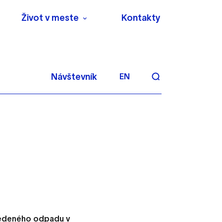
Život v meste
Kontakty
Návštevník
EN
aktivite a preferenciách.
 alebo aby sa uložila
iedeného odpadu v