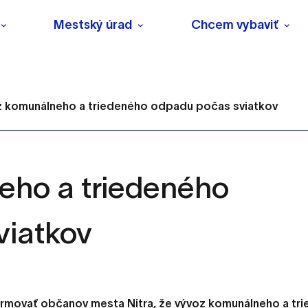
Mestský úrad
Chcem vybaviť
 komunálneho a triedeného odpadu počas sviatkov
eho a triedeného
s
viatkov
o ktorých webové stránky môžu ukladať informácie o vašej 
tomu, aby si webový prehliadač zapamätoval Vaše prihlásenie
ormovať občanov mesta Nitra, že vývoz komunálneho a tr