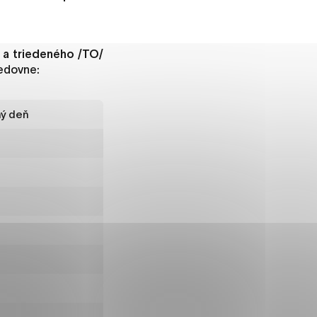
 a triedeného /TO/
ánky uplatniteľnými tým,
edovne:
m oblastiam webovej
ný deň
ránok stránku používajú,
rajú anonymne a nie je
í