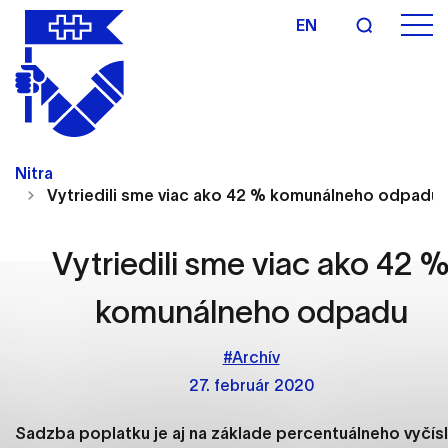
EN
Nastavenie cookies
Cookies sú malé súbory, do ktorých webové
Nitra
stránky môžu ukladať informácie o vašej aktivite a
Vytriedili sme viac ako 42 % komunálneho odpadu
preferenciách. Používajú sa napríklad k tomu, aby
si webový prehliadač zapamätoval Vaše
prihlásenie alebo aby sa uložila Vaša voľba v tomto
Vytriedili sme viac ako 42 
okne.
komunálneho odpadu
Vyberte úroveň cookies, ktorú chcete povoliť
#Archív
Technické cookies
27. február 2020
Technické súbory cookie sú pre prevádzku
nevyhnutné a pomáhajú urobiť webové stránky
Sadzba poplatku je aj na základe percentuálneho vyčísl
uplatniteľnými tým, že umožňujú základné funkcie,