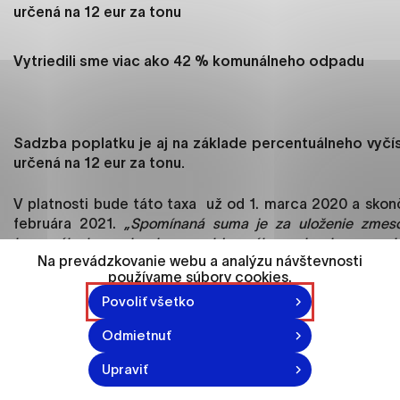
ako je navigácia na stránke a prístup k
určená na 12 eur za tonu
zabezpečeným oblastiam webovej stránky. Bez
týchto súborov cookie nemôže web správne
Vytriedili sme viac ako 42 % komunálneho odpadu
fungovať.
Analytické cookies
Analytické cookies pomáhajú prevádzkovateľovi
Sadzba poplatku je aj na základe percentuálneho vyčís
stránok pochopiť, ako návštevníci stránok stránku
určená na 12 eur za tonu.
používajú, aby mohol stránky optimalizovať a
ponúknuť im lepšiu skúsenosť. Všetky dáta sa
V platnosti bude táto taxa už od 1. marca 2020 a skonč
zbierajú anonymne a nie je možné ich spojiť s
februára 2021.
„Spomínaná suma je za uloženie zmes
konkrétnou osobou.
komunálneho odpadu a objemného odpadu na skl
Na prevádzkovanie webu a analýzu návštevnosti
odpadov,“
spresnil nitriansky hovorca a vedúci o
používame súbory cookies.
komunikácie a propagácie Tomáš Holúbek.
Označiť všetko
Povoliť všetko
Uložiť nastavenia
Mesto Nitra informáciu zverejňuje v zmysle § 4 Zák
Odmietnuť
329/2018 Z. z., nakoľko je povinné na svojom webovom 
Viac informácií
zverejniť informáciu o úrovni vytriedenia komuná
Upraviť
odpadov za predchádzajúci kalendárny rok.