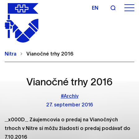
EN
Nastavenie cookies
Cookies sú malé súbory, do ktorých webové
Nitra
Vianočné trhy 2016
stránky môžu ukladať informácie o vašej aktivite a
preferenciách. Používajú sa napríklad k tomu, aby
si webový prehliadač zapamätoval Vaše
prihlásenie alebo aby sa uložila Vaša voľba v tomto
Vianočné trhy 2016
okne.
#Archív
Vyberte úroveň cookies, ktorú chcete povoliť
27. september 2016
Technické cookies
_x000D_ Záujemcovia o predaj na Vianočných
Technické súbory cookie sú pre prevádzku
nevyhnutné a pomáhajú urobiť webové stránky
trhoch v Nitre si môžu žiadosti o predaj podávať do
uplatniteľnými tým, že umožňujú základné funkcie,
7.10.2016