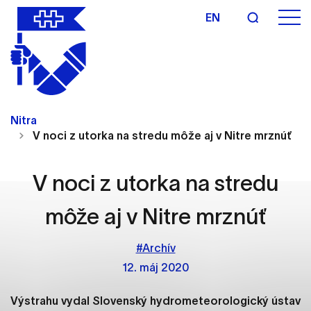
EN
Nastavenie cookies
Cookies sú malé súbory, do ktorých webové
Nitra
stránky môžu ukladať informácie o vašej aktivite a
V noci z utorka na stredu môže aj v Nitre mrznúť
preferenciách. Používajú sa napríklad k tomu, aby
si webový prehliadač zapamätoval Vaše
prihlásenie alebo aby sa uložila Vaša voľba v tomto
V noci z utorka na stredu
okne.
môže aj v Nitre mrznúť
Vyberte úroveň cookies, ktorú chcete povoliť
#Archív
Technické cookies
12. máj 2020
Technické súbory cookie sú pre prevádzku
nevyhnutné a pomáhajú urobiť webové stránky
Výstrahu vydal Slovenský hydrometeorologický ústav
uplatniteľnými tým, že umožňujú základné funkcie,