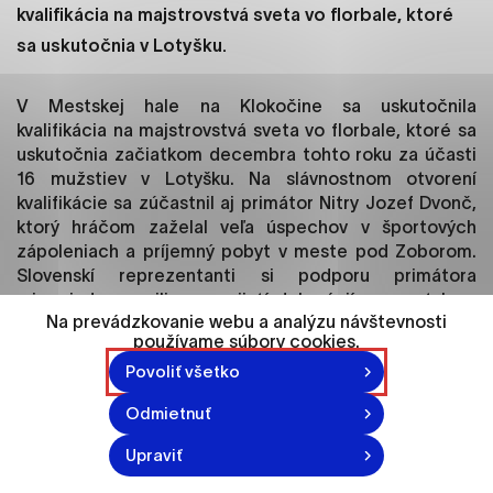
ako je navigácia na stránke a prístup k
kvalifikácia na majstrovstvá sveta vo florbale, ktoré
zabezpečeným oblastiam webovej stránky. Bez
sa uskutočnia v Lotyšku.
týchto súborov cookie nemôže web správne
fungovať.
V Mestskej hale na Klokočine sa uskutočnila
kvalifikácia na majstrovstvá sveta vo florbale, ktoré sa
Analytické cookies
uskutočnia začiatkom decembra tohto roku za účasti
Analytické cookies pomáhajú prevádzkovateľovi
16 mužstiev v Lotyšku. Na slávnostnom otvorení
stránok pochopiť, ako návštevníci stránok stránku
kvalifikácie sa zúčastnil aj primátor Nitry Jozef Dvonč,
používajú, aby mohol stránky optimalizovať a
ktorý hráčom zaželal veľa úspechov v športových
ponúknuť im lepšiu skúsenosť. Všetky dáta sa
zápoleniach a príjemný pobyt v meste pod Zoborom.
zbierajú anonymne a nie je možné ich spojiť s
Slovenskí reprezentanti si podporu primátora
konkrétnou osobou.
mimoriadne cenili a na prijatí delegácií na mestskom
Na prevádzkovanie webu a analýzu návštevnosti
úrade mu darovali dres s podpismi všetkých hráčov. Čo
používame súbory cookies.
sa týka samotnej kvalifikačnej eliminácie v Nitre, tá
Označiť všetko
bola úspešná pre omladený slovenský tím. Slováci
Povoliť všetko
Uložiť nastavenia
postupne zdolali outsiderov turnaja, nestačili na
Odmietnuť
majstrov sveta zo Švédska, ale v rozhodujúcom zápase
Viac informácií
o postup napokon vyhrali nad ruským výberom 7:4 a
Upraviť
postúpili na šampionát. „V prvom rade chcem povedať,