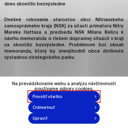
ako je navigácia na stránke a prístup k
dnes skončilo bezvýsledne
zabezpečeným oblastiam webovej stránky. Bez
týchto súborov cookie nemôže web správne
Dnešné rokovanie starostov obcí Nitrianskeho
fungovať.
samosprávneho kraja (NSK) za účasti primátora Nitry
Mareka Hattasa a predsedu NSK Milana Belicu k
Analytické cookies
návrhu memoranda o riešení dopravnej situácii v kraji
Analytické cookies pomáhajú prevádzkovateľovi
sa skončilo bezvýsledne. Problémom bol obsah
stránok pochopiť, ako návštevníci stránok stránku
memoranda, ktorý by znevýhodnil obce dotknuté
používajú, aby mohol stránky optimalizovať a
výstavbou strategického parku.
ponúknuť im lepšiu skúsenosť. Všetky dáta sa
zbierajú anonymne a nie je možné ich spojiť s
konkrétnou osobou.
Hlavnými témami rokovania boli dva body týkajúce sa
Na prevádzkovanie webu a analýzu návštevnosti
používame súbory cookies.
strategickej investície Jaguar Land Rover v Nitre,
Označiť všetko
konkrétne dostavba križovatky v lokalite Šindolka a
Povoliť všetko
Uložiť nastavenia
opravy šestnástich úsekov ciest 2. a 3. triedy, ktoré
Odmietnuť
boli zničené pri výstavbe závodu Jaguar Land Rover.
Viac informácií
„Chcem poďakovať predsedovi Nitrianskeho
Upraviť
samosprávneho kraja za iniciatívu a za zvolanie tohto
rokovania. Musím však povedať, že samotný návrh