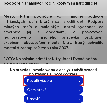
ako je navigácia na stránke a prístup k
podpore nitrianskych rodín, ktorým sa narodili deti
zabezpečeným oblastiam webovej stránky. Bez
týchto súborov cookie nemôže web správne
Mesto Nitra pokračuje vo finančnej podpore
fungovať.
nitrianskych rodín, ktorým sa narodili deti. Podpora
mladých rodín s maloletými deťmi vychádza zo
Analytické cookies
smernice (aj s dodatkami) o poskytovaní
Analytické cookies pomáhajú prevádzkovateľovi
jednorazového finančného príspevku osobitným
stránok pochopiť, ako návštevníci stránok stránku
skupinám obyvateľom mesta Nitry, ktorý schválilo
používajú, aby mohol stránky optimalizovať a
mestské zastupiteľstvo v roku 2007.
ponúknuť im lepšiu skúsenosť. Všetky dáta sa
zbierajú anonymne a nie je možné ich spojiť s
FOTO: Na snímke primátor Nitry Jozef Dvonč počas
konkrétnou osobou.
slávnostného obradu. (j)
Na prevádzkovanie webu a analýzu návštevnosti
používame súbory cookies.
Označiť všetko
Povoliť všetko
Uložiť nastavenia
Odmietnuť
Viac informácií
Upraviť
Vytvorené: 26. 1. 2017